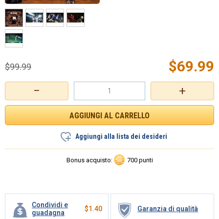
$
69.99
$
99.99
−
+
Aggiungi alla lista dei desideri
Bonus acquisto:
700 punti
Condividi e
$
1.40
Garanzia di qualità
guadagna