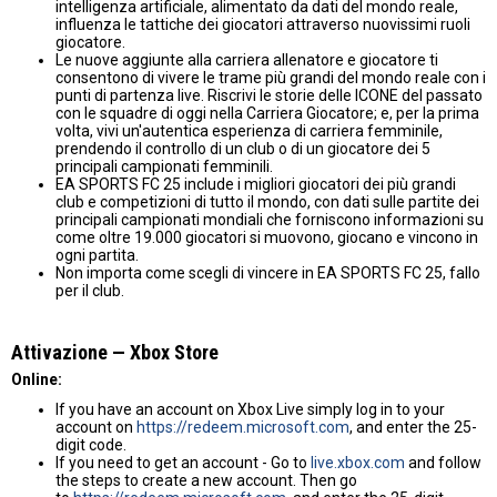
intelligenza artificiale, alimentato da dati del mondo reale,
influenza le tattiche dei giocatori attraverso nuovissimi ruoli
giocatore.
Le nuove aggiunte alla carriera allenatore e giocatore ti
consentono di vivere le trame più grandi del mondo reale con i
punti di partenza live. Riscrivi le storie delle ICONE del passato
con le squadre di oggi nella Carriera Giocatore; e, per la prima
volta, vivi un'autentica esperienza di carriera femminile,
prendendo il controllo di un club o di un giocatore dei 5
principali campionati femminili.
EA SPORTS FC 25 include i migliori giocatori dei più grandi
club e competizioni di tutto il mondo, con dati sulle partite dei
principali campionati mondiali che forniscono informazioni su
come oltre 19.000 giocatori si muovono, giocano e vincono in
ogni partita.
Non importa come scegli di vincere in EA SPORTS FC 25, fallo
per il club.
Attivazione — Хbox Store
Online:
If you have an account on Xbox Live simply log in to your
account on
https://redeem.microsoft.com
, and enter the 25-
digit code.
If you need to get an account - Go to
live.xbox.com
and follow
the steps to create a new account. Then go