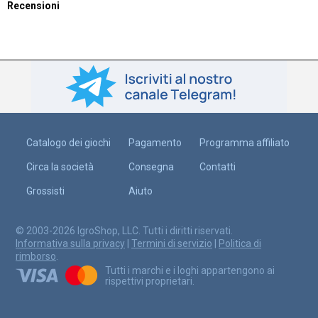
Recensioni
Catalogo dei giochi
Pagamento
Programma affiliato
Circa la società
Consegna
Contatti
Grossisti
Aiuto
© 2003-2026 IgroShop, LLC. Tutti i diritti riservati.
Informativa sulla privacy
|
Termini di servizio
|
Politica di
rimborso
.
Tutti i marchi e i loghi appartengono ai
rispettivi proprietari.