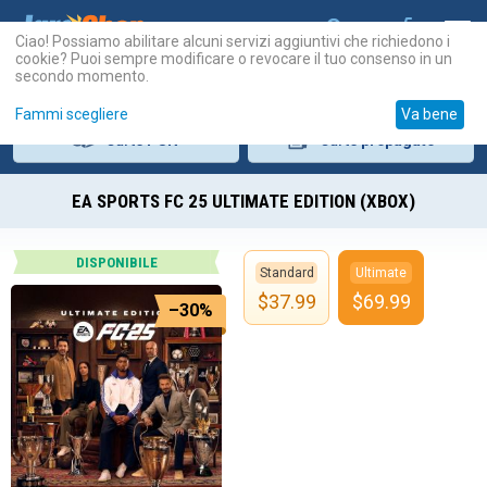
Ciao! Possiamo abilitare alcuni servizi aggiuntivi che richiedono i
cookie? Puoi sempre modificare o revocare il tuo consenso in un
secondo momento.
Fammi scegliere
Va bene
Carte
PSN
Carte
prepagate
EA SPORTS FC 25 ULTIMATE EDITION (XBOX)
DISPONIBILE
Standard
Ultimate
$
37.99
$
69.99
–30%