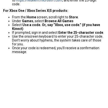
to
https://redeem.microsoft.com
, and enter the 25-digit
code.
For Xbox One / Xbox Series X|S products:
From the
Home
screen, scroll right to
Store
.
Under
Games
, select
Browse All Games
Select
Use a code. Or, say “Xbox, use code.” (if you have
Kinect)
If prompted, sign in and select
Enter the 25-character code
.
Use the onscreen keyboard to enter your 25-character code.
Don’t worry about hyphens, the system takes care of those
for you.
Once your code is redeemed, you’ll receive a confirmation
message.