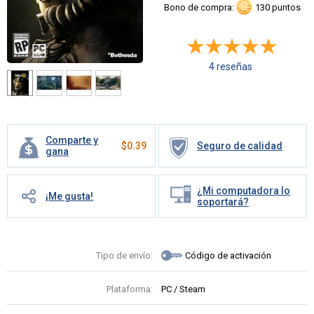
Bono de compra:
130 puntos
4 reseñas
Comparte y
$
0.39
Seguro de calidad
gana
¿Mi computadora lo
¡Me gusta!
soportará?
Tipo de envío:
Código de activación
Plataforma:
PC / Steam