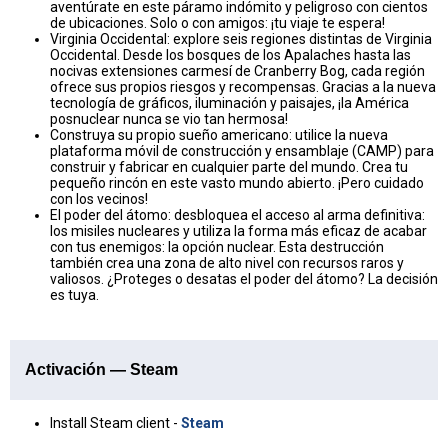
aventúrate en este páramo indómito y peligroso con cientos
de ubicaciones. Solo o con amigos: ¡tu viaje te espera!
Virginia Occidental: explore seis regiones distintas de Virginia
Occidental. Desde los bosques de los Apalaches hasta las
nocivas extensiones carmesí de Cranberry Bog, cada región
ofrece sus propios riesgos y recompensas. Gracias a la nueva
tecnología de gráficos, iluminación y paisajes, ¡la América
posnuclear nunca se vio tan hermosa!
Construya su propio sueño americano: utilice la nueva
plataforma móvil de construcción y ensamblaje (CAMP) para
construir y fabricar en cualquier parte del mundo. Crea tu
pequeño rincón en este vasto mundo abierto. ¡Pero cuidado
con los vecinos!
El poder del átomo: desbloquea el acceso al arma definitiva:
los misiles nucleares y utiliza la forma más eficaz de acabar
con tus enemigos: la opción nuclear. Esta destrucción
también crea una zona de alto nivel con recursos raros y
valiosos. ¿Proteges o desatas el poder del átomo? La decisión
es tuya.
Activación — Steam
Install Steam client -
Steam