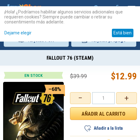
¡Hola! ¿Podríamos habilitar algunos servicios adicionales que
requieren cookies? Siempre puede cambiar o retirar su
consentimiento más adelante.
Dejame elegir
Está bien
Tarjetas
PSN
Tarjetas
prepago
FALLOUT 76 (STEAM)
$
12.99
$
39.99
EN STOCK
–68%
−
+
Añadir a la lista