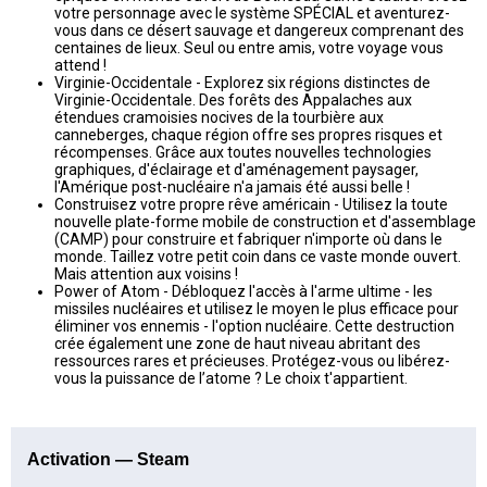
votre personnage avec le système SPÉCIAL et aventurez-
vous dans ce désert sauvage et dangereux comprenant des
centaines de lieux. Seul ou entre amis, votre voyage vous
attend !
Virginie-Occidentale - Explorez six régions distinctes de
Virginie-Occidentale. Des forêts des Appalaches aux
étendues cramoisies nocives de la tourbière aux
canneberges, chaque région offre ses propres risques et
récompenses. Grâce aux toutes nouvelles technologies
graphiques, d'éclairage et d'aménagement paysager,
l'Amérique post-nucléaire n'a jamais été aussi belle !
Construisez votre propre rêve américain - Utilisez la toute
nouvelle plate-forme mobile de construction et d'assemblage
(CAMP) pour construire et fabriquer n'importe où dans le
monde. Taillez votre petit coin dans ce vaste monde ouvert.
Mais attention aux voisins !
Power of Atom - Débloquez l'accès à l'arme ultime - les
missiles nucléaires et utilisez le moyen le plus efficace pour
éliminer vos ennemis - l'option nucléaire. Cette destruction
crée également une zone de haut niveau abritant des
ressources rares et précieuses. Protégez-vous ou libérez-
vous la puissance de l’atome ? Le choix t'appartient.
Activation — Steam