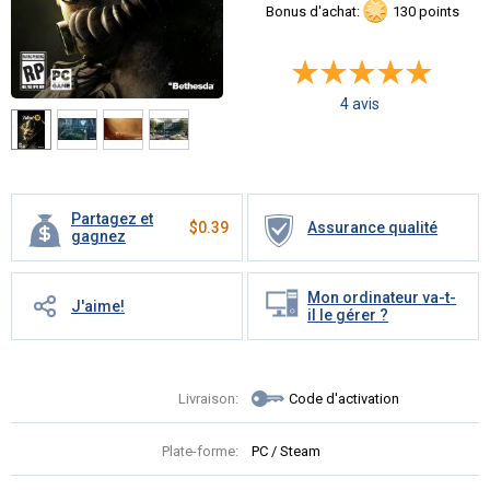
Bonus d'achat:
130 points
4 avis
Partagez et
$
0.39
Assurance qualité
gagnez
Mon ordinateur va-t-
J'aime!
il le gérer ?
Livraison:
Code d'activation
Plate-forme:
PC / Steam