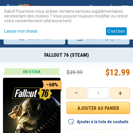
Salut! Pourrions-nous activer certains services supplémentaires
nécessitant des cookies ? Vous pouvez toujours modifier ou retirer
votre consentement ultérieurement.
Laisse-moi choisir
C'est bon
Cartes
PSN
Cartes
Prépayées
FALLOUT 76 (STEAM)
$
12.99
$
39.99
EN STOCK
–68%
−
+
Ajouter à la liste de souhaits