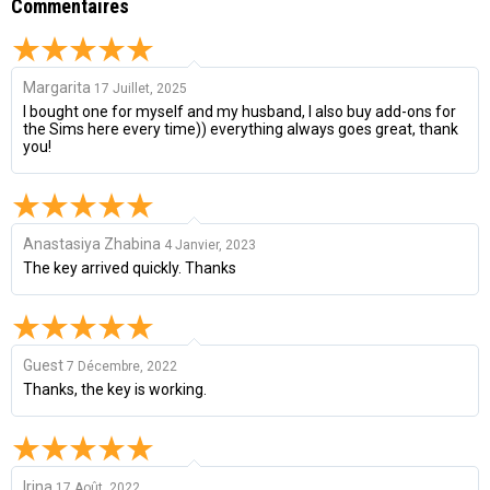
Commentaires
Margarita
17 Juillet, 2025
I bought one for myself and my husband, I also buy add-ons for
the Sims here every time)) everything always goes great, thank
you!
Anastasiya Zhabina
4 Janvier, 2023
The key arrived quickly. Thanks
Guest
7 Décembre, 2022
Thanks, the key is working.
Irina
17 Août, 2022