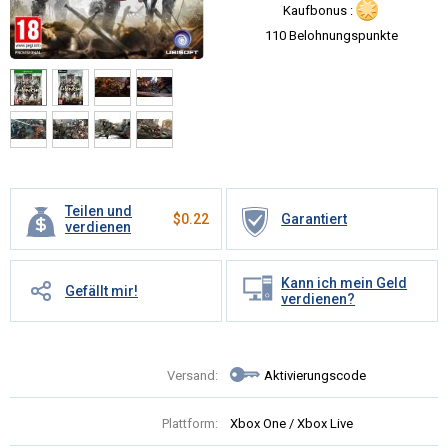
Kaufbonus :
110 Belohnungspunkte
Teilen und
$
0.22
Garantiert
verdienen
Kann ich mein Geld
Gefällt mir!
verdienen?
Versand:
Aktivierungscode
Plattform:
Xbox One / Xbox Live