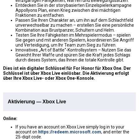
einzigartigen Fähigkeiten, Waffen und Bewegungssätzen.
Entdecken Sie in der storybasierten Einzelspielerkampagne
Appollyons Plan, einen Krieg zwischen drei mächtigen
Fraktionen zu entfachen.
Passen Sie Ihren Charakter an, um ihn auf dem Schlachtfeld
unverwechselbar zu machen – erstellen Sie eine persönliche
Kombination aus Brustpanzer, Schultern und Helm.
Testen Sie Ihre Fähigkeiten im Mehrspielermodus – spielen
Sie gegen und mit anderen Spielern, koordinieren Sie Angriff
und Verteidigung, um Ihr Team zum Sieg zu führen.
Innovatives „Art of Battle“-Kontrollsystem – Nutzen Sie das
Gewicht Ihrer Waffe und spüren Sie die Kraft jedes Schlags
durch dieses System, das Ihnen die totale Kontrolle gibt.
Dies ist ein digitaler Schlüssel für For Honor für Xbox One. Der
Schlüssel ist über Xbox Live einlösbar. Die Aktivierung erfolgt
über Ihre Xbox Live- oder Xbox One-Konsole.
Aktivierung — Xbox Live
Online:
If you have an account on Xbox Live simply log in to your
account on
https://redeem.microsoft.com
, and enter the
25-digit code.