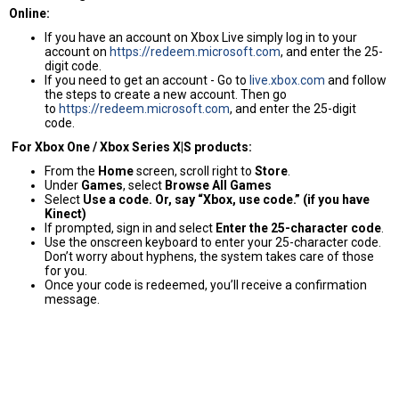
Online:
If you have an account on Xbox Live simply log in to your
account on
https://redeem.microsoft.com
, and enter the 25-
digit code.
If you need to get an account - Go to
live.xbox.com
and follow
the steps to create a new account. Then go
to
https://redeem.microsoft.com
, and enter the 25-digit
code.
For Xbox One / Xbox Series X|S products:
From the
Home
screen, scroll right to
Store
.
Under
Games
, select
Browse All Games
Select
Use a code. Or, say “Xbox, use code.” (if you have
Kinect)
If prompted, sign in and select
Enter the 25-character code
.
Use the onscreen keyboard to enter your 25-character code.
Don’t worry about hyphens, the system takes care of those
for you.
Once your code is redeemed, you’ll receive a confirmation
message.