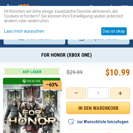
Hi! Könnten wir bitte einige zusätzliche Dienste aktivieren, die
Cookies erfordern? Sie können Ihre Einwilligung später jederzeit
ändern oder widerrufen.
Lass mich aussuchen
Das ist okay
PSN
-Karten
Prepaid
-Karten
FOR HONOR (XBOX ONE)
$
10.99
$
29.99
AUF LAGER
–63%
−
+
zur Wunschliste hinzufugen