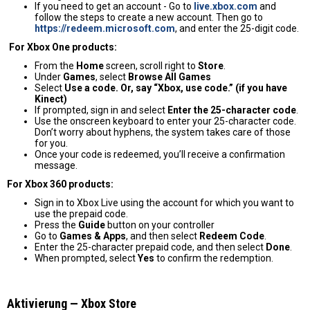
If you need to get an account - Go to
live.xbox.com
and
follow the steps to create a new account. Then go to
https://redeem.microsoft.com
, and enter the 25-digit code.
For Xbox One products:
From the
Home
screen, scroll right to
Store
.
Under
Games
, select
Browse All Games
Select
Use a code. Or, say “Xbox, use code.” (if you have
Kinect)
If prompted, sign in and select
Enter the 25-character code
.
Use the onscreen keyboard to enter your 25-character code.
Don’t worry about hyphens, the system takes care of those
for you.
Once your code is redeemed, you’ll receive a confirmation
message.
For Xbox 360 products:
Sign in to Xbox Live using the account for which you want to
use the prepaid code.
Press the
Guide
button on your controller
Go to
Games & Apps
, and then select
Redeem Code
.
Enter the 25-character prepaid code, and then select
Done
.
When prompted, select
Yes
to confirm the redemption.
Aktivierung — Хbox Store