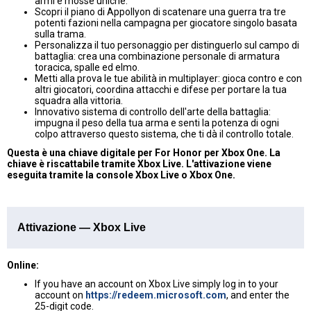
armi e mosse uniche.
Scopri il piano di Appollyon di scatenare una guerra tra tre
potenti fazioni nella campagna per giocatore singolo basata
sulla trama.
Personalizza il tuo personaggio per distinguerlo sul campo di
battaglia: crea una combinazione personale di armatura
toracica, spalle ed elmo.
Metti alla prova le tue abilità in multiplayer: gioca contro e con
altri giocatori, coordina attacchi e difese per portare la tua
squadra alla vittoria.
Innovativo sistema di controllo dell'arte della battaglia:
impugna il peso della tua arma e senti la potenza di ogni
colpo attraverso questo sistema, che ti dà il controllo totale.
Questa è una chiave digitale per For Honor per Xbox One. La
chiave è riscattabile tramite Xbox Live. L'attivazione viene
eseguita tramite la console Xbox Live o Xbox One.
Attivazione — Xbox Live
Online:
If you have an account on Xbox Live simply log in to your
account on
https://redeem.microsoft.com
, and enter the
25-digit code.