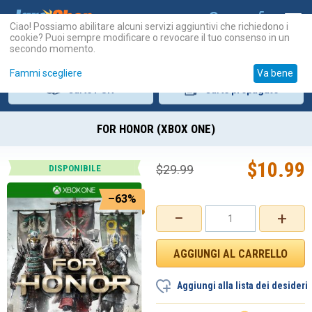
Ciao! Possiamo abilitare alcuni servizi aggiuntivi che richiedono i
cookie? Puoi sempre modificare o revocare il tuo consenso in un
secondo momento.
Fammi scegliere
Va bene
Carte
PSN
Carte
prepagate
FOR HONOR (XBOX ONE)
$
10.99
$
29.99
DISPONIBILE
–63%
−
+
Aggiungi alla lista dei desideri