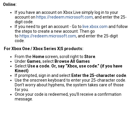
Online:
If you have an account on Xbox Live simply log in to your
account on
https://redeem.microsoft.com
, and enter the 25-
digit code.
If you need to get an account - Go to
live.xbox.com
and follow
the steps to create a new account. Then go
to
https://redeem.microsoft.com
, and enter the 25-digit
code.
For Xbox One / Xbox Series X|S products:
From the
Home
screen, scroll right to
Store
.
Under
Games
, select
Browse All Games
Select
Use a code. Or, say “Xbox, use code.” (if you have
Kinect)
If prompted, sign in and select
Enter the 25-character code
.
Use the onscreen keyboard to enter your 25-character code.
Don’t worry about hyphens, the system takes care of those
for you.
Once your code is redeemed, you’ll receive a confirmation
message.