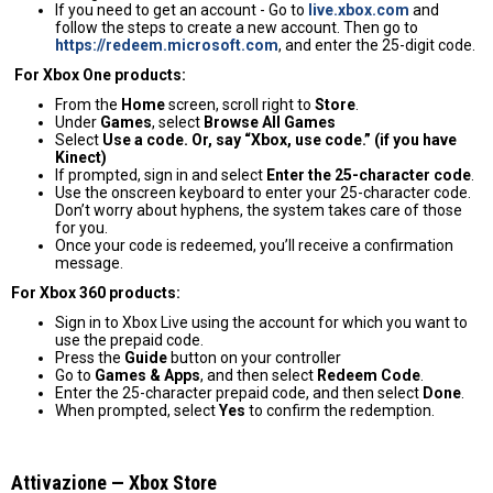
If you need to get an account - Go to
live.xbox.com
and
follow the steps to create a new account. Then go to
https://redeem.microsoft.com
, and enter the 25-digit code.
For Xbox One products:
From the
Home
screen, scroll right to
Store
.
Under
Games
, select
Browse All Games
Select
Use a code. Or, say “Xbox, use code.” (if you have
Kinect)
If prompted, sign in and select
Enter the 25-character code
.
Use the onscreen keyboard to enter your 25-character code.
Don’t worry about hyphens, the system takes care of those
for you.
Once your code is redeemed, you’ll receive a confirmation
message.
For Xbox 360 products:
Sign in to Xbox Live using the account for which you want to
use the prepaid code.
Press the
Guide
button on your controller
Go to
Games & Apps
, and then select
Redeem Code
.
Enter the 25-character prepaid code, and then select
Done
.
When prompted, select
Yes
to confirm the redemption.
Attivazione — Хbox Store