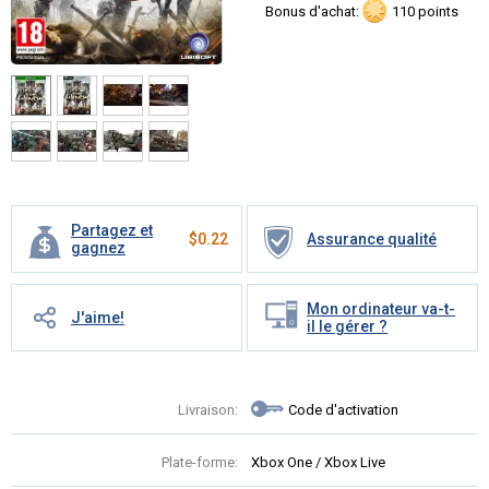
Bonus d'achat:
110 points
Partagez et
$
0.22
Assurance qualité
gagnez
Mon ordinateur va-t-
J'aime!
il le gérer ?
Livraison:
Code d'activation
Plate-forme:
Xbox One / Xbox Live