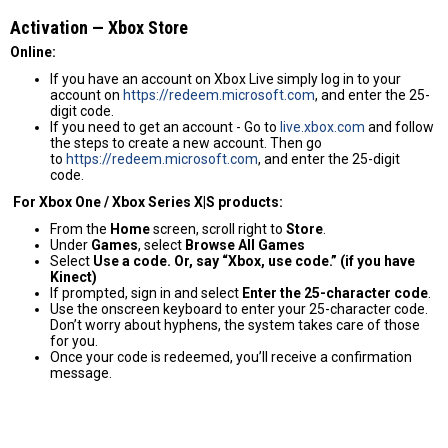
Activation — Хbox Store
Online:
If you have an account on Xbox Live simply log in to your
account on
https://redeem.microsoft.com
, and enter the 25-
digit code.
If you need to get an account - Go to
live.xbox.com
and follow
the steps to create a new account. Then go
to
https://redeem.microsoft.com
, and enter the 25-digit
code.
For Xbox One / Xbox Series X|S products:
From the
Home
screen, scroll right to
Store
.
Under
Games
, select
Browse All Games
Select
Use a code. Or, say “Xbox, use code.” (if you have
Kinect)
If prompted, sign in and select
Enter the 25-character code
.
Use the onscreen keyboard to enter your 25-character code.
Don’t worry about hyphens, the system takes care of those
for you.
Once your code is redeemed, you’ll receive a confirmation
message.