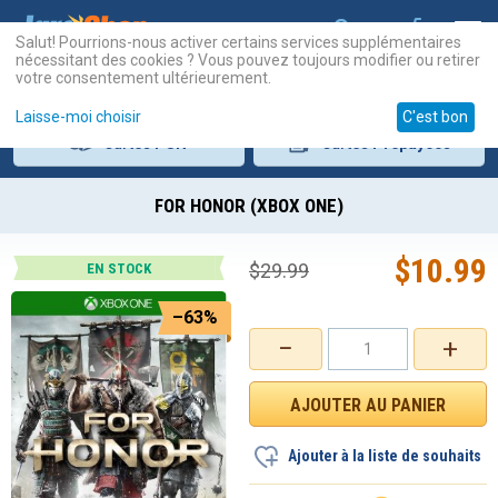
Salut! Pourrions-nous activer certains services supplémentaires
nécessitant des cookies ? Vous pouvez toujours modifier ou retirer
votre consentement ultérieurement.
Laisse-moi choisir
C'est bon
Cartes
PSN
Cartes
Prépayées
FOR HONOR (XBOX ONE)
$
10.99
$
29.99
EN STOCK
–63%
−
+
Ajouter à la liste de souhaits