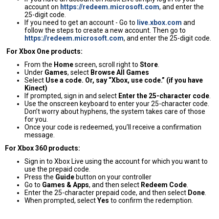
account on
https://redeem.microsoft.com
, and enter the
25-digit code.
If you need to get an account - Go to
live.xbox.com
and
follow the steps to create a new account. Then go to
https://redeem.microsoft.com
, and enter the 25-digit code.
For Xbox One products:
From the
Home
screen, scroll right to
Store
.
Under
Games
, select
Browse All Games
Select
Use a code. Or, say “Xbox, use code.” (if you have
Kinect)
If prompted, sign in and select
Enter the 25-character code
.
Use the onscreen keyboard to enter your 25-character code.
Don’t worry about hyphens, the system takes care of those
for you.
Once your code is redeemed, you’ll receive a confirmation
message.
For Xbox 360 products:
Sign in to Xbox Live using the account for which you want to
use the prepaid code.
Press the
Guide
button on your controller
Go to
Games & Apps
, and then select
Redeem Code
.
Enter the 25-character prepaid code, and then select
Done
.
When prompted, select
Yes
to confirm the redemption.