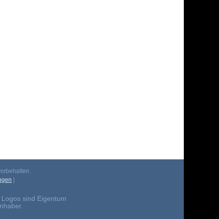
orbehalten.
ngen
|
 Logos sind Eigentum
Inhaber.