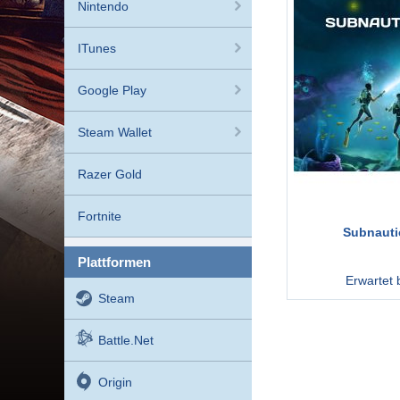
Nintendo
ITunes
Google Play
Steam Wallet
Razer Gold
Fortnite
Subnauti
plattformen
Erwartet 
Steam
Battle.net
Origin