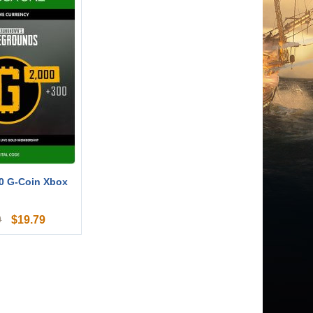
0 G-Coin Xbox
$
19.79
9