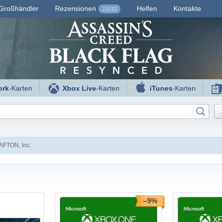
Großhändler
Rezensionen
Helfen
Kontakte
21510
ork
-Karten
Xbox Live
-Karten
iTunes
-Karten
FTON, Inc.
–9%