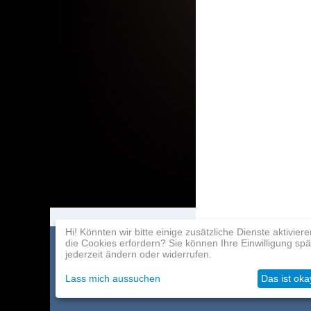
Hi! Könnten wir bitte einige zusätzliche Dienste aktiviere
die Cookies erfordern? Sie können Ihre Einwilligung spä
Spielekatalog
Zahlung
Partnerprogra
jederzeit ändern oder widerrufen.
Über das Unternehmen
Lieferung
Kontakte
Lass mich aussuchen
Das ist oka
Großhändler
Helfen