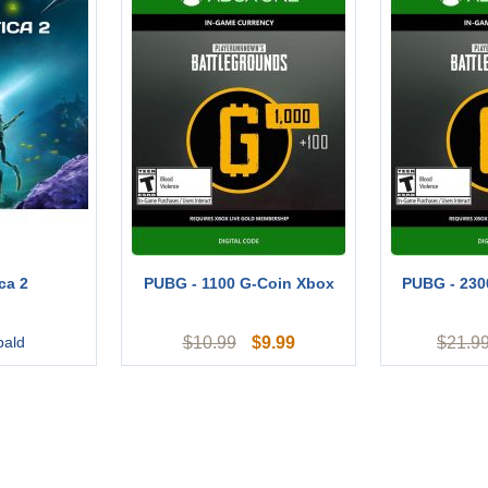
ca 2
PUBG - 1100 G-Coin Xbox
PUBG - 230
$
9.99
bald
$
10.99
$
21.9