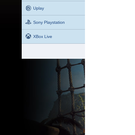
Uplay
Sony Playstation
XBox Live