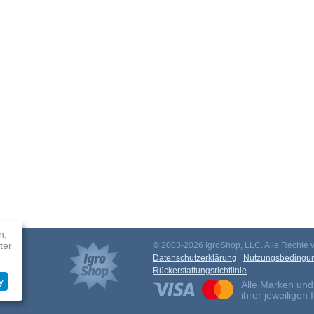
n,
ter
© 2003-2026 IgroShop, LLC. Alle Rechte v
mm
Datenschutzerklärung
|
Nutzungsbedingu
Rückerstattungsrichtlinie
.
y
Alle Marken und
ihrer jeweiligen 