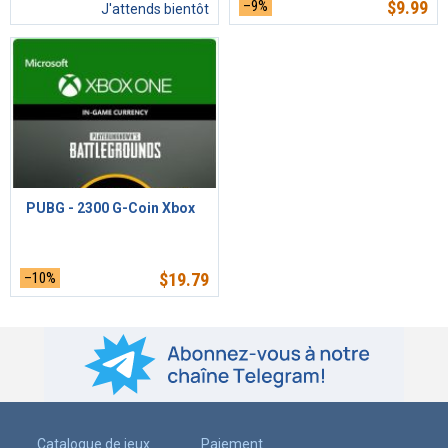
–9%
$
9.99
J'attends bientôt
PUBG - 2300 G-Coin Xbox
–10%
$
19.79
Catalogue de jeux
Paiement