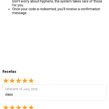
Don’t worry about hyphens, the system takes care of those
for you.
Once your code is redeemed, you’ll receive a confirmation
message.
Reseñas
referent
18 Julio, 2026
class