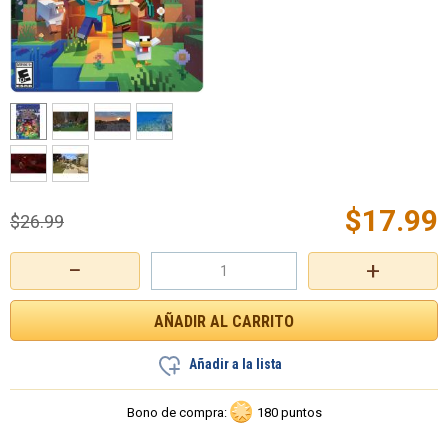
$
17.99
$
26.99
−
+
Añadir a la lista
Bono de compra:
180 puntos