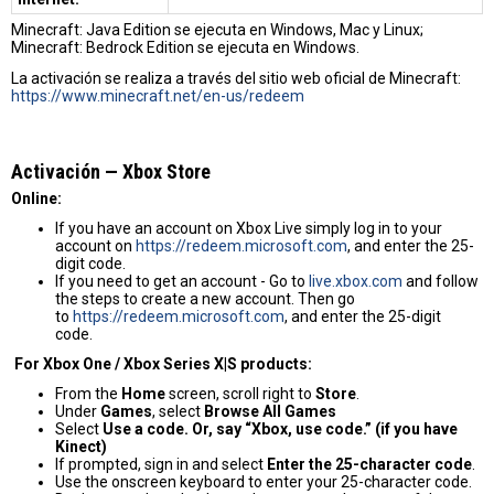
Minecraft: Java Edition se ejecuta en Windows, Mac y Linux;
Minecraft: Bedrock Edition se ejecuta en Windows.
La activación se realiza a través del sitio web oficial de Minecraft:
https://www.minecraft.net/en-us/redeem
Activación — Хbox Store
Online:
If you have an account on Xbox Live simply log in to your
account on
https://redeem.microsoft.com
, and enter the 25-
digit code.
If you need to get an account - Go to
live.xbox.com
and follow
the steps to create a new account. Then go
to
https://redeem.microsoft.com
, and enter the 25-digit
code.
For Xbox One / Xbox Series X|S products:
From the
Home
screen, scroll right to
Store
.
Under
Games
, select
Browse All Games
Select
Use a code. Or, say “Xbox, use code.” (if you have
Kinect)
If prompted, sign in and select
Enter the 25-character code
.
Use the onscreen keyboard to enter your 25-character code.