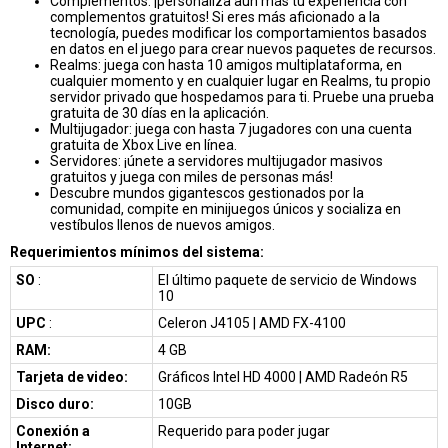
Complementos: ¡personaliza aún más tu experiencia con
complementos gratuitos! Si eres más aficionado a la
tecnología, puedes modificar los comportamientos basados
en datos en el juego para crear nuevos paquetes de recursos.
Realms: juega con hasta 10 amigos multiplataforma, en
cualquier momento y en cualquier lugar en Realms, tu propio
servidor privado que hospedamos para ti. Pruebe una prueba
gratuita de 30 días en la aplicación.
Multijugador: juega con hasta 7 jugadores con una cuenta
gratuita de Xbox Live en línea.
Servidores: ¡únete a servidores multijugador masivos
gratuitos y juega con miles de personas más!
Descubre mundos gigantescos gestionados por la
comunidad, compite en minijuegos únicos y socializa en
vestíbulos llenos de nuevos amigos.
Requerimientos mínimos del sistema:
SO
:
El último paquete de servicio de Windows
10
UPC
:
Celeron J4105 | AMD FX-4100
RAM:
4 GB
Tarjeta de video:
Gráficos Intel HD 4000 | AMD Radeón R5
Disco duro:
10GB
Conexión a
Requerido para poder jugar
Internet: