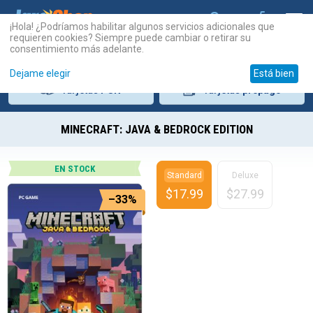
¡Hola! ¿Podríamos habilitar algunos servicios adicionales que
requieren cookies? Siempre puede cambiar o retirar su
consentimiento más adelante.
Dejame elegir
Está bien
Tarjetas
PSN
Tarjetas
prepago
MINECRAFT: JAVA & BEDROCK EDITION
EN STOCK
Standard
Deluxe
$
17.99
$
27.99
–33%