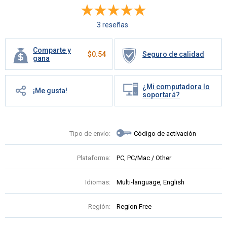
3 reseñas
Comparte y
$
0.54
Seguro de calidad
gana
¿Mi computadora lo
¡Me gusta!
soportará?
Tipo de envío:
Código de activación
Plataforma:
PC, PC/Mac / Other
Idiomas:
Multi-language, English
Región:
Region Free