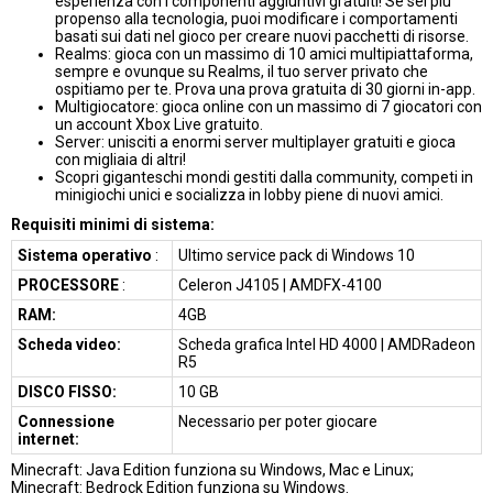
esperienza con i componenti aggiuntivi gratuiti! Se sei più
propenso alla tecnologia, puoi modificare i comportamenti
basati sui dati nel gioco per creare nuovi pacchetti di risorse.
Realms: gioca con un massimo di 10 amici multipiattaforma,
sempre e ovunque su Realms, il tuo server privato che
ospitiamo per te. Prova una prova gratuita di 30 giorni in-app.
Multigiocatore: gioca online con un massimo di 7 giocatori con
un account Xbox Live gratuito.
Server: unisciti a enormi server multiplayer gratuiti e gioca
con migliaia di altri!
Scopri giganteschi mondi gestiti dalla community, competi in
minigiochi unici e socializza in lobby piene di nuovi amici.
Requisiti minimi di sistema:
Sistema operativo
:
Ultimo service pack di Windows 10
PROCESSORE
:
Celeron J4105 | AMDFX-4100
RAM:
4GB
Scheda video:
Scheda grafica Intel HD 4000 | AMDRadeon
R5
DISCO FISSO:
10 GB
Connessione
Necessario per poter giocare
internet:
Minecraft: Java Edition funziona su Windows, Mac e Linux;
Minecraft: Bedrock Edition funziona su Windows.