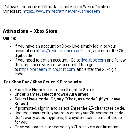
L'attivazione viene effettuata tramite il sito Web ufficiale di
Minecraft:
https://www.minecraft.net/en-us/redeem
Attivazione — Хbox Store
Online:
If you have an account on Xbox Live simply log in to your
account on
https://redeem.microsoft.com
, and enter the 25-
digit code.
If you need to get an account - Go to
live.xbox.com
and follow
the steps to create a new account. Then go
to
https://redeem.microsoft.com
, and enter the 25-digit
code.
For Xbox One / Xbox Series X|S products:
From the
Home
screen, scroll right to
Store
.
Under
Games
, select
Browse All Games
Select
Use a code. Or, say “Xbox, use code.” (if you have
Kinect)
If prompted, sign in and select
Enter the 25-character code
.
Use the onscreen keyboard to enter your 25-character code.
Don’t worry about hyphens, the system takes care of those
for you.
Once your code is redeemed, you’ll receive a confirmation