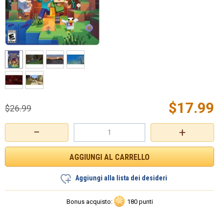
$
17.99
$
26.99
−
+
Aggiungi alla lista dei desideri
Bonus acquisto:
180 punti