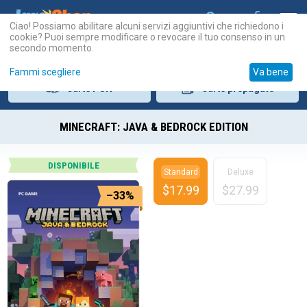
Ciao! Possiamo abilitare alcuni servizi aggiuntivi che richiedono i
cookie? Puoi sempre modificare o revocare il tuo consenso in un
secondo momento.
Fammi scegliere
Va bene
Carte
PSN
Carte
prepagate
MINECRAFT: JAVA & BEDROCK EDITION
DISPONIBILE
Standard
Deluxe
$
17.99
$
27.99
–33%