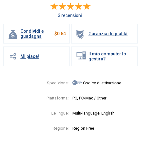
3 recensioni
Condividi e
$
0.54
Garanzia di qualità
guadagna
Il mio computer lo
Mi piace!
gestirà?
Spedizione:
Codice di attivazione
Piattaforma:
PC, PC/Mac / Other
Le lingue:
Multi-language, English
Regione:
Region Free