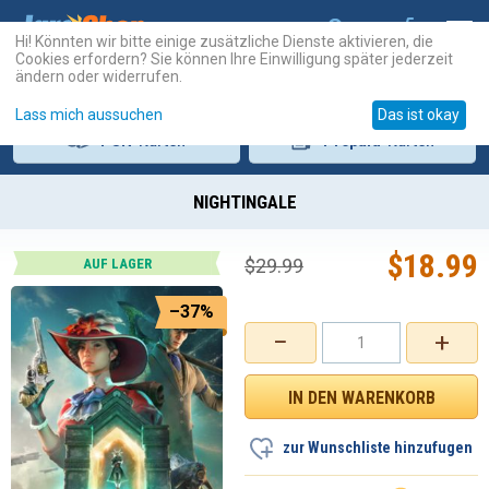
Hi! Könnten wir bitte einige zusätzliche Dienste aktivieren, die
Cookies erfordern? Sie können Ihre Einwilligung später jederzeit
ändern oder widerrufen.
Lass mich aussuchen
Das ist okay
PSN
-Karten
Prepaid
-Karten
NIGHTINGALE
$
18.99
$
29.99
AUF LAGER
–37%
−
+
zur Wunschliste hinzufugen