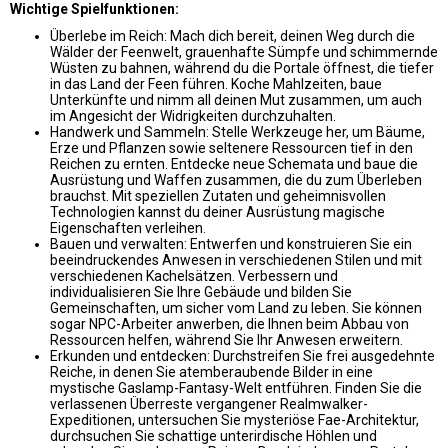
Wichtige Spielfunktionen:
Überlebe im Reich: Mach dich bereit, deinen Weg durch die
Wälder der Feenwelt, grauenhafte Sümpfe und schimmernde
Wüsten zu bahnen, während du die Portale öffnest, die tiefer
in das Land der Feen führen. Koche Mahlzeiten, baue
Unterkünfte und nimm all deinen Mut zusammen, um auch
im Angesicht der Widrigkeiten durchzuhalten.
Handwerk und Sammeln: Stelle Werkzeuge her, um Bäume,
Erze und Pflanzen sowie seltenere Ressourcen tief in den
Reichen zu ernten. Entdecke neue Schemata und baue die
Ausrüstung und Waffen zusammen, die du zum Überleben
brauchst. Mit speziellen Zutaten und geheimnisvollen
Technologien kannst du deiner Ausrüstung magische
Eigenschaften verleihen.
Bauen und verwalten: Entwerfen und konstruieren Sie ein
beeindruckendes Anwesen in verschiedenen Stilen und mit
verschiedenen Kachelsätzen. Verbessern und
individualisieren Sie Ihre Gebäude und bilden Sie
Gemeinschaften, um sicher vom Land zu leben. Sie können
sogar NPC-Arbeiter anwerben, die Ihnen beim Abbau von
Ressourcen helfen, während Sie Ihr Anwesen erweitern.
Erkunden und entdecken: Durchstreifen Sie frei ausgedehnte
Reiche, in denen Sie atemberaubende Bilder in eine
mystische Gaslamp-Fantasy-Welt entführen. Finden Sie die
verlassenen Überreste vergangener Realmwalker-
Expeditionen, untersuchen Sie mysteriöse Fae-Architektur,
durchsuchen Sie schattige unterirdische Höhlen und