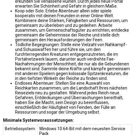
erkunden Sie verlassene Ruinen. Durch jedes neue Portal
erwarten Sie Schönheit und Gefahr in gleichem Maße.
Koop oder Solo: Erlebe Abenteuer allein oder spiele
kooperativ mit deinen Freunden in einer Online-Welt.
Kombiniere deine Stärken, Fähigkeiten und Ressourcen, um
gemeinsam zu überleben und zu gedeihen. Arbeite
zusammen, um Gemeinschaftsgüter zu errichten, entdecke
gemeinsam die Geheimnisse der Reiche und stelle dich
gemeinsam den Herausforderungen der Feen.
Tödliche Begegnungen: Stelle eine Vielzahl von Nahkampf-
und Schusswaffen her und führe sie, um den
furchterregenden Kreaturen entgegenzutreten, die im
Portalnetzwerk lauern, darunter auch verdrehte Fae-
Nachahmungen der Menschheit, die nur als die Gebundenen
bekannt sind. Sammle deine Kräfte und kämpfe gemeinsam
mit anderen Spielern gegen kolossale Spitzenkreaturen, die
in den tiefsten Winkeln der Reiche zu finden sind.
Endloses Abenteuer: Stellen Sie eine Auswahl von
Reichkarten zusammen, um die Landschaft Ihres nächsten
Reiseziels neu zu gestalten. Während jedes Reich neue
Gefahren, Entdeckungen und Überraschungen bereithält,
haben Sie die Macht, sein Design zu beeinflussen,
einschließlich der Häufigkeit von Feinden, der Fülle an
Ressourcen und sogar der Umgebung selbst.
Minimale Systemvoraussetzungen:
Betriebssystem:
Windows 10 64-Bit mit dem neuesten Service
Pack