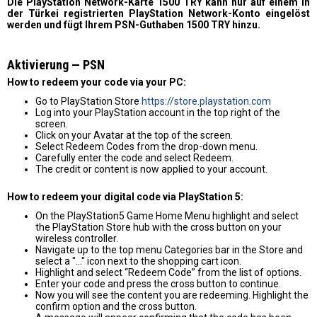
Die PlayStation Network-Karte 1500 TRY kann nur auf einem in
der Türkei registrierten PlayStation Network-Konto eingelöst
werden und fügt Ihrem PSN-Guthaben 1500 TRY hinzu.
Aktivierung — PSN
How to redeem your code via your PC:
Go to PlayStation Store
https://store.playstation.com
Log into your PlayStation account in the top right of the
screen.
Click on your Avatar at the top of the screen.
Select Redeem Codes from the drop-down menu.
Carefully enter the code and select Redeem.
The credit or content is now applied to your account.
How to redeem your digital code via PlayStation 5:
On the PlayStation5 Game Home Menu highlight and select
the PlayStation Store hub with the cross button on your
wireless controller.
Navigate up to the top menu Categories bar in the Store and
select a "..." icon next to the shopping cart icon.
Highlight and select “Redeem Code” from the list of options.
Enter your code and press the cross button to continue.
Now you will see the content you are redeeming. Highlight the
confirm option and the cross button.