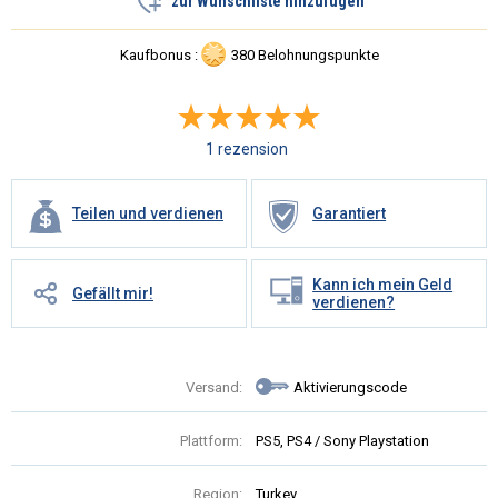
zur Wunschliste hinzufugen
Kaufbonus :
380 Belohnungspunkte
1 rezension
Teilen und verdienen
Garantiert
Kann ich mein Geld
Gefällt mir!
verdienen?
Versand:
Aktivierungscode
Plattform:
PS5, PS4 / Sony Playstation
Region:
Turkey