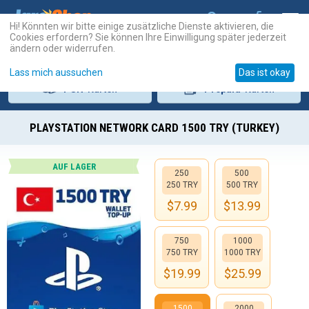
Hi! Könnten wir bitte einige zusätzliche Dienste aktivieren, die
Cookies erfordern? Sie können Ihre Einwilligung später jederzeit
ändern oder widerrufen.
Lass mich aussuchen
Das ist okay
PSN
-Karten
Prepaid
-Karten
PLAYSTATION NETWORK CARD 1500 TRY (TURKEY)
AUF LAGER
250
500
250 TRY
500 TRY
$
7.99
$
13.99
750
1000
750 TRY
1000 TRY
$
19.99
$
25.99
1500
2000