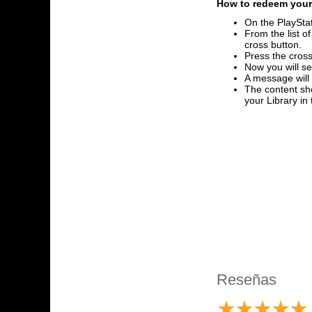
How to redeem your 
On the PlayStat
From the list o
cross button.
Press the cross
Now you will se
A message will
The content sho
your Library i
Reseñas