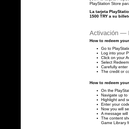
PlayStation Store para
La tarjeta PlayStat
1500 TRY a su billet
Activación —
How to redeem your
Go to PlayStat
Log into your P
Click on your A
Select Redeem
Carefully ente
The credit or c
How to redeem your 
On the PlayStat
Navigate up to 
Highlight and s
Enter your code
Now you will se
A message will
The content sho
Game Library 