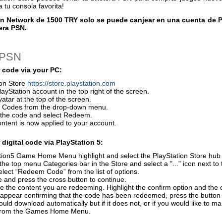
 tu consola favorita!
ion Network de 1500 TRY solo se puede canjear en una cuenta de P
era PSN.
 PSN
 code via your PC:
ion Store
https://store.playstation.com
layStation account in the top right of the screen.
vatar at the top of the screen.
 Codes from the drop-down menu.
r the code and select Redeem.
ontent is now applied to your account.
digital code via PlayStation 5:
ion5 Game Home Menu highlight and select the PlayStation Store hub wi
the top menu Categories bar in the Store and select a "..." icon next to 
elect “Redeem Code” from the list of options.
 and press the cross button to continue.
e the content you are redeeming. Highlight the confirm option and the 
 appear confirming that the code has been redeemed, press the button
uld download automatically but if it does not, or if you would like to m
from the Games Home Menu.