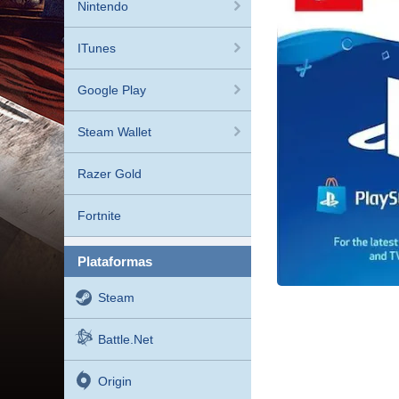
Nintendo
ITunes
Google Play
Steam Wallet
Razer Gold
Fortnite
plataformas
Steam
Battle.net
Origin