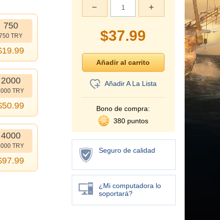
−
+
750
$
37.99
750 TRY
$
19.99
2000
Añadir A La Lista
2000 TRY
$
50.99
Bono de compra:
380 puntos
4000
4000 TRY
Seguro de calidad
$
97.99
¿Mi computadora lo
soportará?