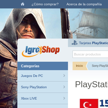
¿Cómo comprar?
Acerca de la compañía
Tarjetas
PlayStati
categorías
Inicio
Sony PlaySt
Juegos De PC
PlaySta
Sony PlayStation
Xbox LIVE