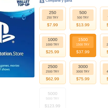
Comparte y gana
250
500
250 TRY
500 TRY
$
7.99
$
13.99
1000
1500
1000 TRY
1500 TRY
$
25.99
$
37.99
2500
3000
2500 TRY
3000 TRY
$
62.99
$
75.99
5000
5000 TRY
$
123.99