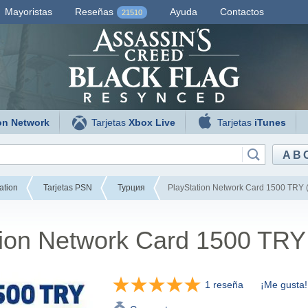
Mayoristas
Reseñas
Ayuda
Contactos
21510
on Network
Tarjetas
Xbox Live
Tarjetas
iTunes
AB
ation
Tarjetas PSN
Турция
PlayStation Network Card 1500 TRY 
tion Network Card 1500 TRY
1 reseña
¡Me gusta!