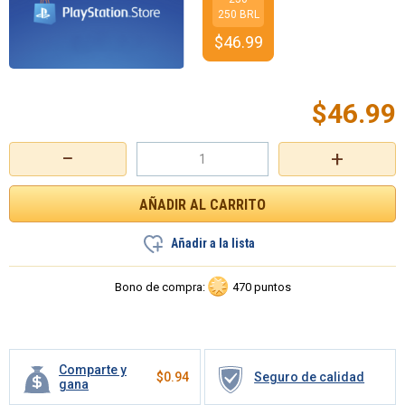
250 BRL
$
46.99
$
46.99
−
+
Añadir a la lista
Bono de compra:
470 puntos
Comparte y
$
0.94
Seguro de calidad
gana