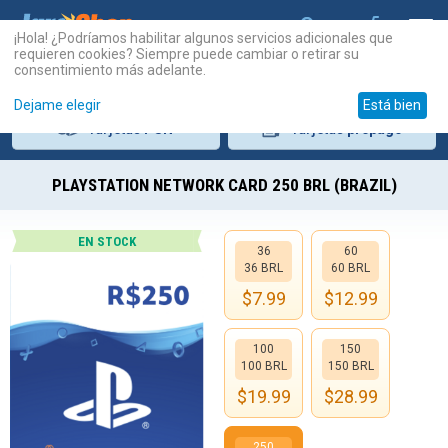
¡Hola! ¿Podríamos habilitar algunos servicios adicionales que
requieren cookies? Siempre puede cambiar o retirar su
consentimiento más adelante.
Dejame elegir
Está bien
Tarjetas
PSN
Tarjetas
prepago
PLAYSTATION NETWORK CARD 250 BRL (BRAZIL)
EN STOCK
36
60
36 BRL
60 BRL
$
7.99
$
12.99
100
150
100 BRL
150 BRL
$
19.99
$
28.99
250