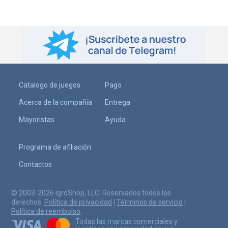
Catalogo de juegos
Pago
Acerca de la compañía
Entrega
Mayoristas
Ayuda
Programa de afiliación
Contactos
© 2003-2026 IgroShop, LLC. Reservados todos los
derechos.
Política de privacidad
|
Términos de servicio
|
Política de reembolso
.
Todas las marcas comerciales y