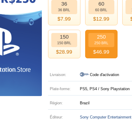
36
60
36 BRL
60 BRL
$
7.99
$
12.99
150
250
150 BRL
250 BRL
$
28.99
$
46.99
Livraison:
Code d'activation
Plate-forme:
PS5, PS4 / Sony Playstation
Région:
Brazil
Éditeur:
Sony Computer Entertainment