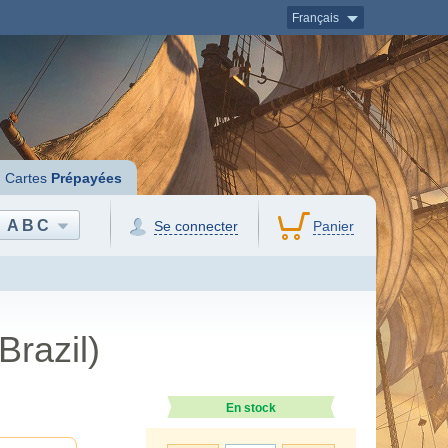
Français
Cartes
Prépayées
ABC
Se connecter
Panier
razil)
En stock