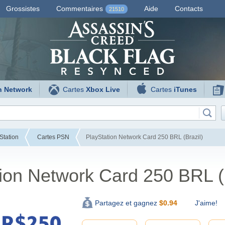
Grossistes
Commentaires
Aide
Contacts
21510
n Network
Cartes
Xbox Live
Cartes
iTunes
Station
Cartes PSN
PlayStation Network Card 250 BRL (Brazil)
ion Network Card 250 BRL (B
J'aime!
Partagez et gagnez
$
0.94