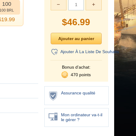
100
−
+
100 BRL
$
19.99
$
46.99
Ajouter À La Liste De Souhaits
Bonus d'achat:
470 points
Assurance qualité
Mon ordinateur va-t-il
le gérer ?