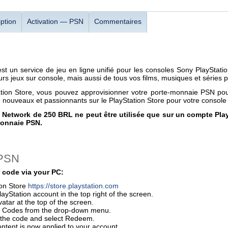
ption
Activation — PSN
Commentaires
est un service de jeu en ligne unifié pour les consoles Sony PlaySta
rs jeux sur console, mais aussi de tous vos films, musiques et séries p
ation Store, vous pouvez approvisionner votre porte-monnaie PSN pou
e nouveaux et passionnants sur le PlayStation Store pour votre console 
n Network de 250 BRL ne peut être utilisée que sur un compte Play
monnaie PSN.
 PSN
 code via your PC:
ion Store
https://store.playstation.com
layStation account in the top right of the screen.
vatar at the top of the screen.
 Codes from the drop-down menu.
r the code and select Redeem.
ontent is now applied to your account.