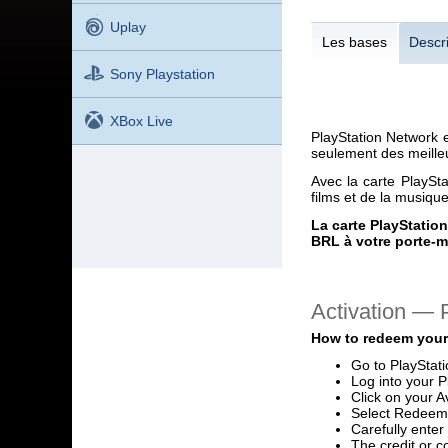
Uplay
Les bases
Descri
Sony Playstation
XBox Live
PlayStation Network 
seulement des meilleu
Avec la carte PlaySt
films et de la musiqu
La carte PlayStatio
BRL à votre porte-
Activation —
How to redeem your
Go to PlayStat
Log into your P
Click on your A
Select Redeem
Carefully ente
The credit or c