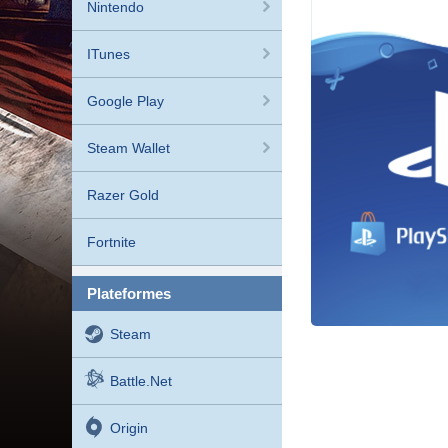
Nintendo
ITunes
Google Play
Steam Wallet
Razer Gold
Fortnite
plateformes
Steam
Battle.net
Origin