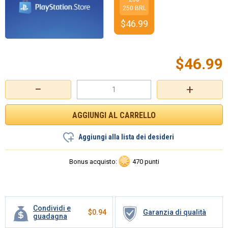
250 BRL
$
46.99
$
46.99
−
+
Aggiungi alla lista dei desideri
Bonus acquisto:
470 punti
Condividi e
$
0.94
Garanzia di qualità
guadagna