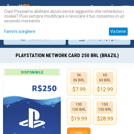
Ciao! Possiamo abilitare alcuni servizi aggiuntivi che richiedono i
cookie? Puoi sempre modificare o revocare il tuo consenso in un
secondo momento.
Fammi scegliere
Va bene
Carte
PSN
Carte
prepagate
PLAYSTATION NETWORK CARD 250 BRL (BRAZIL)
DISPONIBILE
36
60
36 BRL
60 BRL
$
7.99
$
12.99
100
150
100 BRL
150 BRL
$
19.99
$
28.99
250