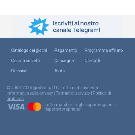
Catalogo dei giochi
Pagamento
Programma affiliato
Circa la società
Consegna
Contatti
Grossisti
Aiuto
© 2003-2026 IgroShop, LLC. Tutti i diritti riservati.
Informativa sulla privacy
|
Termini di servizio
|
Politica di
rimborso
.
Tutti i marchi e i loghi appartengono ai
rispettivi proprietari.