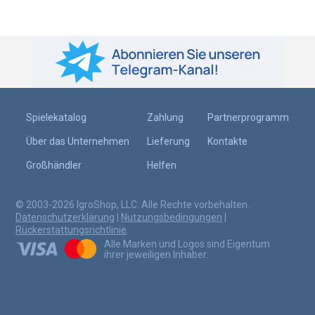
Spielekatalog
Zahlung
Partnerprogramm
Über das Unternehmen
Lieferung
Kontakte
Großhändler
Helfen
© 2003-2026 IgroShop, LLC. Alle Rechte vorbehalten.
Datenschutzerklärung
|
Nutzungsbedingungen
|
Rückerstattungsrichtlinie
.
Alle Marken und Logos sind Eigentum
ihrer jeweiligen Inhaber.