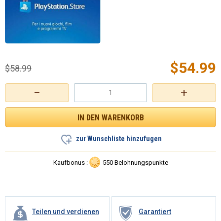
$
54.99
$
58.99
−
+
zur Wunschliste hinzufugen
Kaufbonus :
550 Belohnungspunkte
Teilen und verdienen
Garantiert