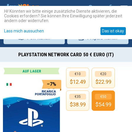
Hi! Könnten wir bitte einige zusätzliche Dienste aktivieren, die
Cookies erfordern? Sie können Ihre Einwilligung später jederzeit
ändern oder widerrufen.
Lass mich aussuchen
Das ist okay
PSN
-Karten
Prepaid
-Karten
PLAYSTATION NETWORK CARD 50 € EURO (IT)
AUF LAGER
€10
€20
$
12.49
$
22.99
–7%
€35
€50
$
38.99
$
54.99