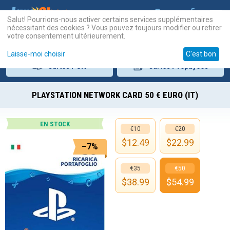
Salut! Pourrions-nous activer certains services supplémentaires
nécessitant des cookies ? Vous pouvez toujours modifier ou retirer
votre consentement ultérieurement.
Laisse-moi choisir
C'est bon
Cartes
PSN
Cartes
Prépayées
PLAYSTATION NETWORK CARD 50 € EURO (IT)
EN STOCK
€10
€20
$
12.49
$
22.99
–7%
€35
€50
$
38.99
$
54.99