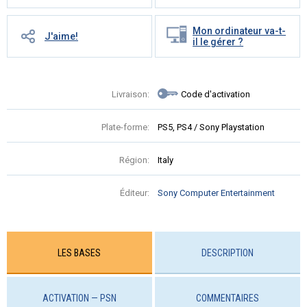
Mon ordinateur va-t-
J'aime!
il le gérer ?
Livraison:
Code d'activation
Plate-forme:
PS5, PS4 / Sony Playstation
Région:
Italy
Éditeur:
Sony Computer Entertainment
LES BASES
DESCRIPTION
ACTIVATION — PSN
COMMENTAIRES