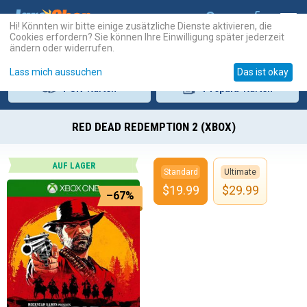
Hi! Könnten wir bitte einige zusätzliche Dienste aktivieren, die
Cookies erfordern? Sie können Ihre Einwilligung später jederzeit
ändern oder widerrufen.
Lass mich aussuchen
Das ist okay
PSN
-Karten
Prepaid
-Karten
RED DEAD REDEMPTION 2 (XBOX)
AUF LAGER
Standard
Ultimate
$
19.99
$
29.99
–67%