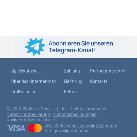
Spielekatalog
Zahlung
Partnerprogramm
Über das Unternehmen
Lieferung
Kontakte
Großhändler
Helfen
© 2003-2026 IgroShop, LLC. Alle Rechte vorbehalten.
Datenschutzerklärung
|
Nutzungsbedingungen
|
Rückerstattungsrichtlinie
.
Alle Marken und Logos sind Eigentum
ihrer jeweiligen Inhaber.