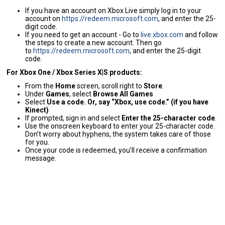
If you have an account on Xbox Live simply log in to your
account on
https://redeem.microsoft.com
, and enter the 25-
digit code.
If you need to get an account - Go to
live.xbox.com
and follow
the steps to create a new account. Then go
to
https://redeem.microsoft.com
, and enter the 25-digit
code.
For Xbox One / Xbox Series X|S products:
From the
Home
screen, scroll right to
Store
.
Under
Games
, select
Browse All Games
Select
Use a code. Or, say “Xbox, use code.” (if you have
Kinect)
If prompted, sign in and select
Enter the 25-character code
.
Use the onscreen keyboard to enter your 25-character code.
Don’t worry about hyphens, the system takes care of those
for you.
Once your code is redeemed, you’ll receive a confirmation
message.