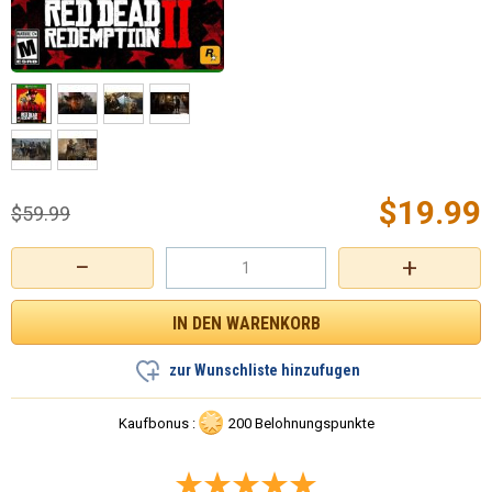
$
19.99
$
59.99
−
+
zur Wunschliste hinzufugen
Kaufbonus :
200 Belohnungspunkte