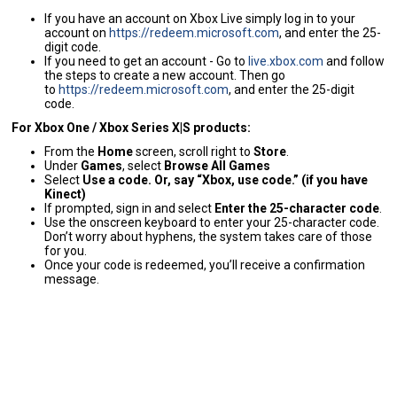
If you have an account on Xbox Live simply log in to your
account on
https://redeem.microsoft.com
, and enter the 25-
digit code.
If you need to get an account - Go to
live.xbox.com
and follow
the steps to create a new account. Then go
to
https://redeem.microsoft.com
, and enter the 25-digit
code.
For Xbox One / Xbox Series X|S products:
From the
Home
screen, scroll right to
Store
.
Under
Games
, select
Browse All Games
Select
Use a code. Or, say “Xbox, use code.” (if you have
Kinect)
If prompted, sign in and select
Enter the 25-character code
.
Use the onscreen keyboard to enter your 25-character code.
Don’t worry about hyphens, the system takes care of those
for you.
Once your code is redeemed, you’ll receive a confirmation
message.