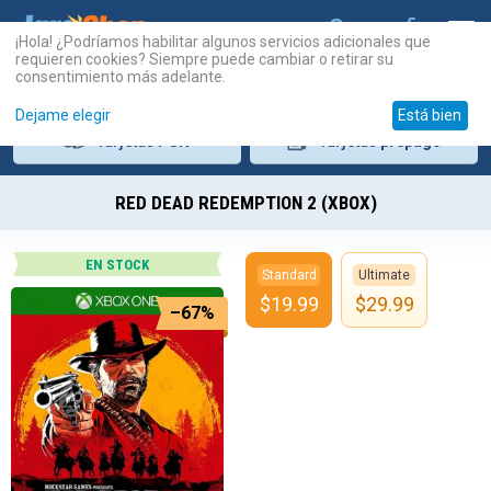
¡Hola! ¿Podríamos habilitar algunos servicios adicionales que
requieren cookies? Siempre puede cambiar o retirar su
consentimiento más adelante.
Dejame elegir
Está bien
Tarjetas
PSN
Tarjetas
prepago
RED DEAD REDEMPTION 2 (XBOX)
EN STOCK
Standard
Ultimate
$
19.99
$
29.99
–67%