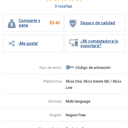
3 reseñas
Comparte y
$
0.40
Seguro de calidad
gana
¿Mi computadora lo
¡Me gusta!
soportará?
Tipo de envío:
Código de activación
Plataforma:
Xbox One, Xbox Series X|S / Xbox
Live
Idiomas:
Multi-language
Región:
Region Free