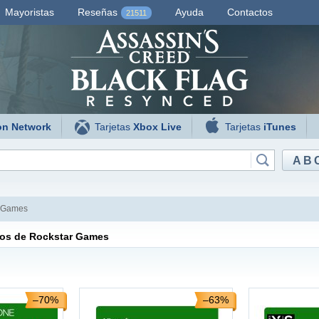
Mayoristas
Reseñas
Ayuda
Contactos
21511
on Network
Tarjetas
Xbox Live
Tarjetas
iTunes
AB
 Games
tos de Rockstar Games
–70%
–63%