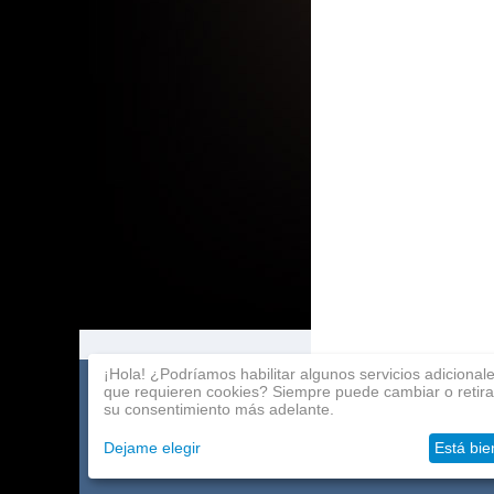
¡Hola! ¿Podríamos habilitar algunos servicios adicional
que requieren cookies? Siempre puede cambiar o retira
Catalogo de juegos
Pago
Programa de afili
su consentimiento más adelante.
Acerca de la compañía
Entrega
Contactos
Dejame elegir
Está bie
Mayoristas
Ayuda