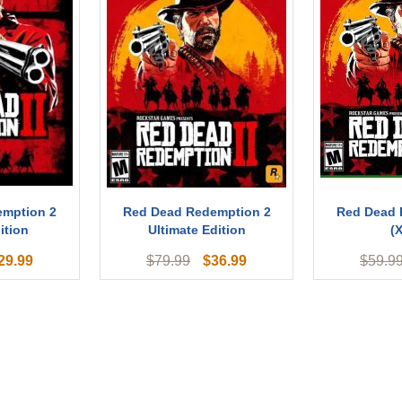
emption 2
Red Dead Redemption 2
Red Dead 
ition
Ultimate Edition
(
29.99
$
36.99
$
79.99
$
59.9