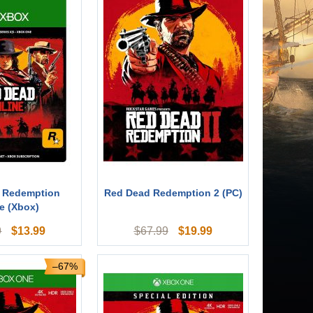
 Redemption
Red Dead Redemption 2 (PC)
e (Xbox)
$
13.99
$
19.99
9
$
67.99
–67%