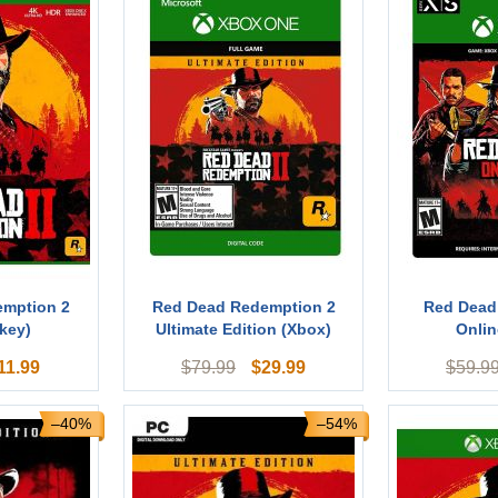
emption 2
Red Dead Redemption 2
Red Dead
key)
Ultimate Edition (Xbox)
Onlin
11.99
$
29.99
$
79.99
$
59.9
–40%
–54%