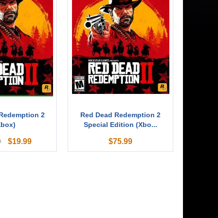
Redemption 2
Red Dead Redemption 2
Xbox)
Special Edition (Xbo...
$
19.99
$
75.99
9