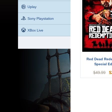
Uplay
Sony Playstation
XBox Live
Red Dead Red
Special Ed
$
$
49.99