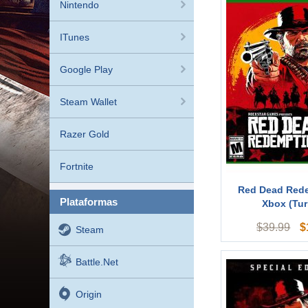
Nintendo
ITunes
Google Play
Steam Wallet
Razer Gold
Fortnite
Red Dead Red
plataformas
Xbox (Tur
$
$
39.99
Steam
Battle.net
Origin