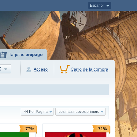
Español
Tarjetas
prepago
C
Acceso
Carro de la compra
44 Por Página
Los más nuevos primero
–77%
–71%