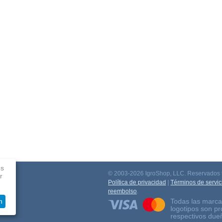
es
© 2003-2026 IgroShop, LLC. Reservados t
r
ación
Política de privacidad
|
Términos de servic
reembolso
.
Todas las marca
n
logotipos son p
respectivos due