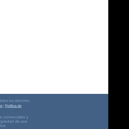
odos los derechos.
io
|
Política de
s comerciales y
ropiedad de sus
ños.