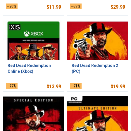
–70%
$
11.99
–63%
$
29.99
Red Dead Redemption
Red Dead Redemption 2
Online (Xbox)
(PC)
–77%
$
13.99
–71%
$
19.99