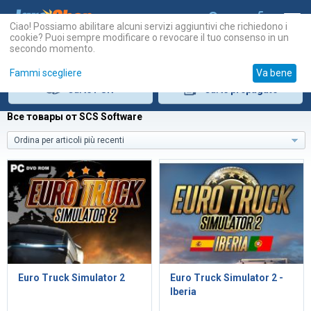
Ciao! Possiamo abilitare alcuni servizi aggiuntivi che richiedono i
cookie? Puoi sempre modificare o revocare il tuo consenso in un
secondo momento.
Fammi scegliere
Va bene
Carte
PSN
Carte
prepagate
Все товары от SCS Software
Ordina per articoli più recenti
Euro Truck Simulator 2
Euro Truck Simulator 2 -
Iberia