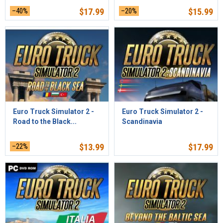
–40%
$
17.99
–20%
$
15.99
Euro Truck Simulator 2 -
Euro Truck Simulator 2 -
Road to the Black...
Scandinavia
–22%
$
13.99
$
17.99