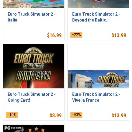
Euro Truck Simulator 2 -
Euro Truck Simulator 2 -
Italia
Beyond the Baltic...
$
16.99
–22%
$
13.99
Euro Truck Simulator 2 -
Euro Truck Simulator 2 -
Going East!
Vive la France
–10%
$
8.99
–53%
$
13.99