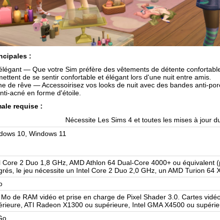
ncipales :
élégant — Que votre Sim préfère des vêtements de détente confortables 
mettent de se sentir confortable et élégant lors d'une nuit entre amis.
ne de rêve — Accessoirisez vos looks de nuit avec des bandes anti-por
nti-acné en forme d'étoile.
ale requise :
Nécessite Les Sims 4 et toutes les mises à jour d
dows 10, Windows 11
l Core 2 Duo 1,8 GHz, AMD Athlon 64 Dual-Core 4000+ ou équivalent (po
grés, le jeu nécessite un Intel Core 2 Duo 2,0 GHz, un AMD Turion 64
o
 Mo de RAM vidéo et prise en charge de Pixel Shader 3.0. Cartes vidé
érieure, ATI Radeon X1300 ou supérieure, Intel GMA X4500 ou supérie
Go