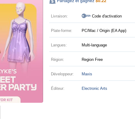
Partagez et gagnez
$
0.22
Livraison:
Code d'activation
Plate-forme:
PC/Mac / Origin (EA App)
Langues:
Multi-language
Région:
Region Free
Développeur:
Maxis
Éditeur:
Electronic Arts