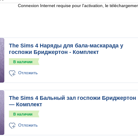
Connexion Internet requise pour l'activation, le téléchargement 
The Sims 4 Наряды для бала-маскарада у
госпожи Бриджертон - Комплект
В наличии
Отложить
The Sims 4 Бальный зал госпожи Бриджертон
— Комплект
В наличии
Отложить