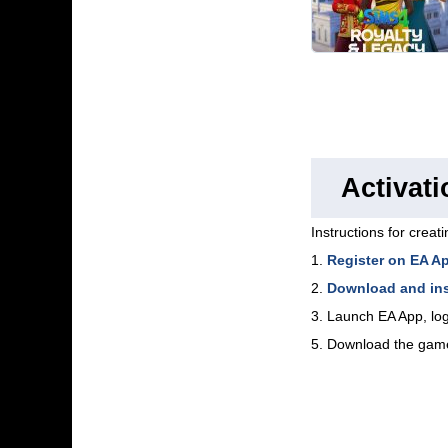
Activat
Instructions for creat
1.
Register on EA A
2.
Download and ins
3. Launch EA App, log
5. Download the gam