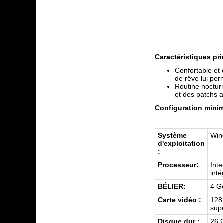
Caractéristiques pri
Confortable et 
de rêve lui per
Routine noctur
et des patchs a
Configuration minim
Système
Win
d'exploitation
:
Processeur:
Inte
inté
BÉLIER:
4 G
Carte vidéo :
128
sup
Disque dur :
26 