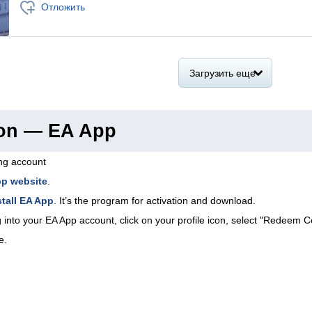
Отложить
Загрузить еще
ion — EA App
ing account
pp website
.
tall EA App
. It’s the program for activation and download.
 into your EA App account, click on your profile icon, select "Redeem C
e.