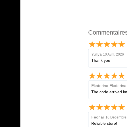
Commentaire
Yuliya
10 Avril, 2026
Thank you
Ekaterina Ekaterina
The code arrived imm
Feonar
16 Décembre,
Reliable store!