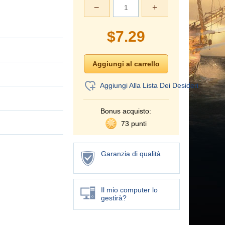
−
+
$
7.29
Aggiungi Alla Lista Dei Desideri
Bonus acquisto:
73 punti
Garanzia di qualità
Il mio computer lo
gestirà?