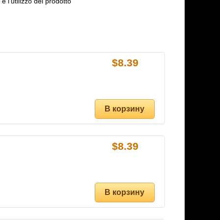
e l'utilizzo del prodotto
$
8.39
$
8.39