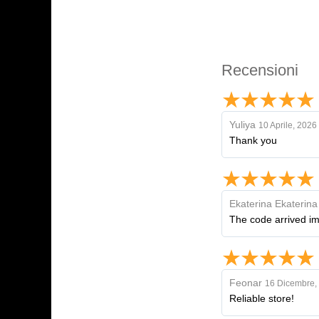
Recensioni
Yuliya
10 Aprile, 2026
Thank you
Ekaterina Ekaterina
The code arrived imm
Feonar
16 Dicembre,
Reliable store!