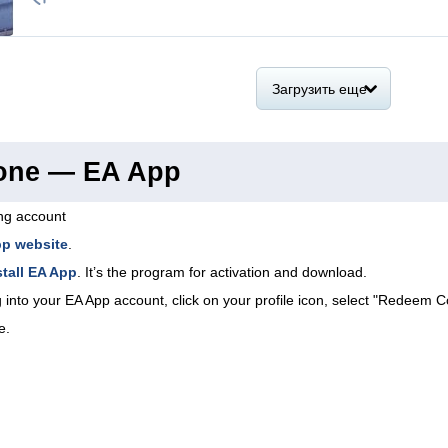
Загрузить еще
ione — EA App
ing account
pp website
.
tall EA App
. It’s the program for activation and download.
 into your EA App account, click on your profile icon, select "Redeem C
e.