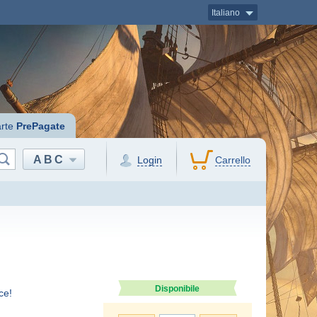
Italiano
rte
PrePagate
ABC
Login
Carrello
Disponibile
ce!