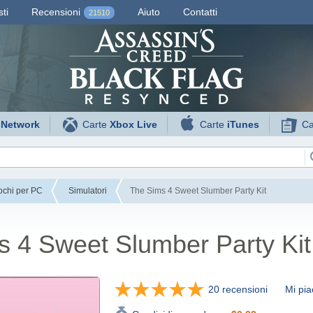
ti
Recensioni
Aiuto
Contatti
21510
 Network
Carte
Xbox Live
Carte
iTunes
Ca
ochi per PC
Simulatori
The Sims 4 Sweet Slumber Party Kit
 4 Sweet Slumber Party Kit
20 recensioni
Mi pia