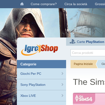
Come comprare?
Circa la società
Grossis
Carte
PlayStation
categorie
Pagina Iniziale
Gi
Giochi Per PC
The Sims
Sony PlayStation
Xbox LIVE