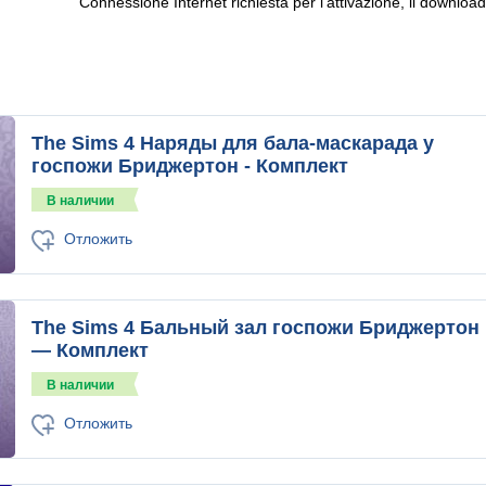
Connessione Internet richiesta per l'attivazione, il download 
The Sims 4 Наряды для бала-маскарада у
госпожи Бриджертон - Комплект
В наличии
Отложить
The Sims 4 Бальный зал госпожи Бриджертон
— Комплект
В наличии
Отложить