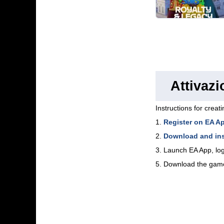
Attivaz
Instructions for creat
1.
Register on EA A
2.
Download and ins
3. Launch EA App, log
5. Download the gam