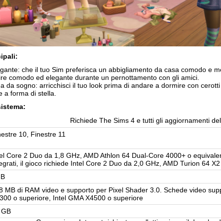
ipali:
nte: che il tuo Sim preferisca un abbigliamento da casa comodo e morb
tire comodo ed elegante durante un pernottamento con gli amici.
 da sogno: arricchisci il tuo look prima di andare a dormire con cerotti p
e a forma di stella.
sistema:
Richiede The Sims 4 e tutti gli aggiornamenti de
nestre 10, Finestre 11
tel Core 2 Duo da 1,8 GHz, AMD Athlon 64 Dual-Core 4000+ o equivalente
tegrati, il gioco richiede Intel Core 2 Duo da 2,0 GHz, AMD Turion 64 X
GB
8 MB di RAM video e supporto per Pixel Shader 3.0. Schede video sup
300 o superiore, Intel GMA X4500 o superiore
 GB