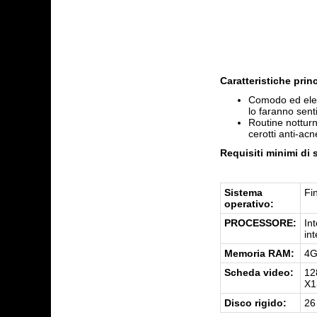
Caratteristiche princ
Comodo ed elega
lo faranno sen
Routine notturna
cerotti anti-acn
Requisiti minimi di 
Sistema
Fi
operativo:
PROCESSORE:
In
in
Memoria RAM:
4
Scheda video:
12
X1
Disco rigido:
26