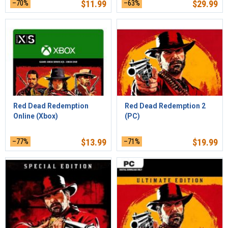
–70%
$
11.99
–63%
$
29.99
Red Dead Redemption
Red Dead Redemption 2
Online (Xbox)
(PC)
–77%
$
13.99
–71%
$
19.99