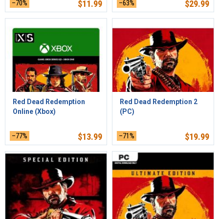
–70%
$
11.99
–63%
$
29.99
Red Dead Redemption
Red Dead Redemption 2
Online (Xbox)
(PC)
–77%
$
13.99
–71%
$
19.99