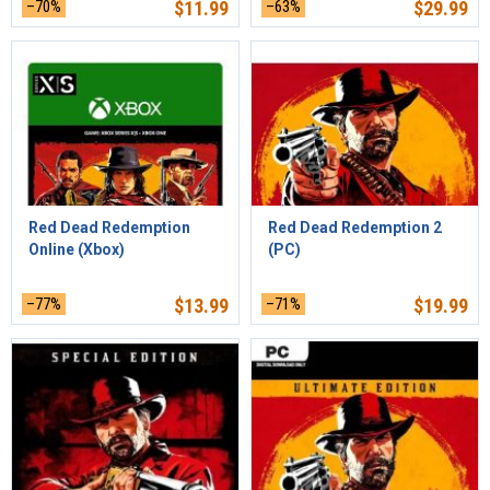
–70%
$
11.99
–63%
$
29.99
Red Dead Redemption
Red Dead Redemption 2
Online (Xbox)
(PC)
–77%
$
13.99
–71%
$
19.99