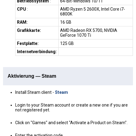
Betriebssystem
:
64-Bit-Windows 10/11
CPU
:
AMD Ryzen 5 2600X, Intel Core i7-
6800K
RAM:
16 GB
Grafikkarte:
AMD Radeon RX 5700, NVIDIA
GeForce 1070 Ti
Festplatte:
125 GB
Internetverbindung:
Aktivierung — Steam
Install Steam client -
Steam
Login to your Steam account or create a new one if you are
not registered yet.
Click on "Games" and select "Activate a Product on Steam".
Enter the activation code.