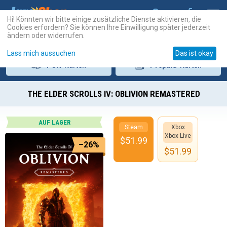
Hi! Könnten wir bitte einige zusätzliche Dienste aktivieren, die
Cookies erfordern? Sie können Ihre Einwilligung später jederzeit
ändern oder widerrufen.
Lass mich aussuchen
Das ist okay
PSN
-Karten
Prepaid
-Karten
THE ELDER SCROLLS IV: OBLIVION REMASTERED
AUF LAGER
Steam
Xbox
Xbox Live
$
51.99
–26%
$
51.99