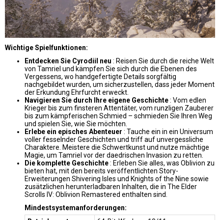
Wichtige Spielfunktionen:
Entdecken Sie Cyrodiil neu
: Reisen Sie durch die reiche Welt
von Tamriel und kämpfen Sie sich durch die Ebenen des
Vergessens, wo handgefertigte Details sorgfältig
nachgebildet wurden, um sicherzustellen, dass jeder Moment
der Erkundung Ehrfurcht erweckt.
Navigieren Sie durch Ihre eigene Geschichte
: Vom edlen
Krieger bis zum finsteren Attentäter, vom runzligen Zauberer
bis zum kämpferischen Schmied – schmieden Sie Ihren Weg
und spielen Sie, wie Sie möchten.
Erlebe ein episches Abenteuer
: Tauche ein in ein Universum
voller fesselnder Geschichten und triff auf unvergessliche
Charaktere. Meistere die Schwertkunst und nutze mächtige
Magie, um Tamriel vor der daedrischen Invasion zu retten.
Die komplette Geschichte
: Erleben Sie alles, was Oblivion zu
bieten hat, mit den bereits veröffentlichten Story-
Erweiterungen Shivering Isles und Knights of the Nine sowie
zusätzlichen herunterladbaren Inhalten, die in The Elder
Scrolls IV: Oblivion Remastered enthalten sind.
Mindestsystemanforderungen: