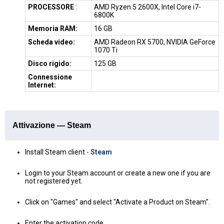
PROCESSORE
:
AMD Ryzen 5 2600X, Intel Core i7-
6800K
Memoria RAM:
16 GB
Scheda video:
AMD Radeon RX 5700, NVIDIA GeForce
1070 Ti
Disco rigido:
125 GB
Connessione
Internet:
Attivazione — Steam
Install Steam client -
Steam
Login to your Steam account or create a new one if you are
not registered yet.
Click on "Games" and select "Activate a Product on Steam".
Enter the activation code.