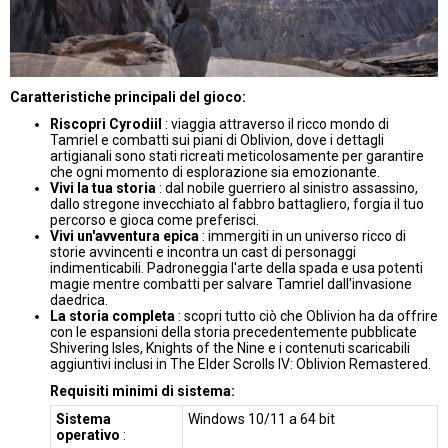
Caratteristiche principali del gioco:
Riscopri Cyrodiil
: viaggia attraverso il ricco mondo di
Tamriel e combatti sui piani di Oblivion, dove i dettagli
artigianali sono stati ricreati meticolosamente per garantire
che ogni momento di esplorazione sia emozionante.
Vivi la tua storia
: dal nobile guerriero al sinistro assassino,
dallo stregone invecchiato al fabbro battagliero, forgia il tuo
percorso e gioca come preferisci.
Vivi un'avventura epica
: immergiti in un universo ricco di
storie avvincenti e incontra un cast di personaggi
indimenticabili. Padroneggia l'arte della spada e usa potenti
magie mentre combatti per salvare Tamriel dall'invasione
daedrica.
La storia completa
: scopri tutto ciò che Oblivion ha da offrire
con le espansioni della storia precedentemente pubblicate
Shivering Isles, Knights of the Nine e i contenuti scaricabili
aggiuntivi inclusi in The Elder Scrolls IV: Oblivion Remastered.
Requisiti minimi di sistema:
Sistema
Windows 10/11 a 64 bit
operativo
: