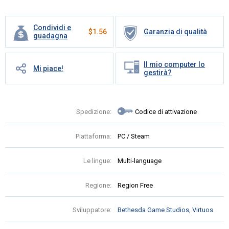
Condividi e
$
1.56
Garanzia di qualità
guadagna
Il mio computer lo
Mi piace!
gestirà?
Spedizione:
Codice di attivazione
Piattaforma:
PC / Steam
Le lingue:
Multi-language
Regione:
Region Free
Sviluppatore:
Bethesda Game Studios, Virtuos