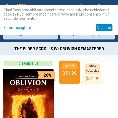
Ciao! Possiamo abilitare alcuni servizi aggiuntivi che richiedono i
cookie? Puoi sempre modificare o revocare il tuo consenso in un
secondo momento.
Fammi scegliere
Va bene
Carte
PSN
Carte
prepagate
THE ELDER SCROLLS IV: OBLIVION REMASTERED
DISPONIBILE
Steam
Xbox
Xbox Live
$
51.99
–26%
$
51.99