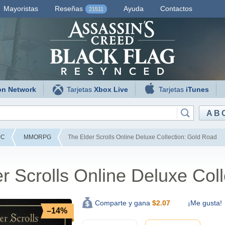
Mayoristas
Reseñas
Ayuda
Contactos
21511
on Network
Tarjetas
Xbox Live
Tarjetas
iTunes
AB
PC
MMORPG
The Elder Scrolls Online Deluxe Collection: Gold Road
r Scrolls Online Deluxe Col
¡Me gusta!
Comparte y gana
$
2.07
–14%