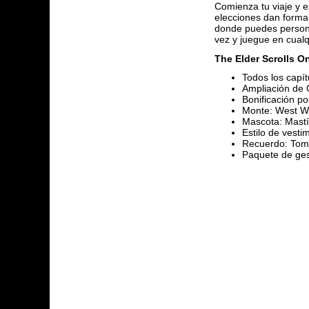
Comienza tu viaje y e
elecciones dan forma 
donde puedes personal
vez y juegue en cual
The Elder Scrolls O
Todos los capít
Ampliación de 
Bonificación p
Monte: West We
Mascota: Mastí
Estilo de vest
Recuerdo: Tomo
Paquete de ges