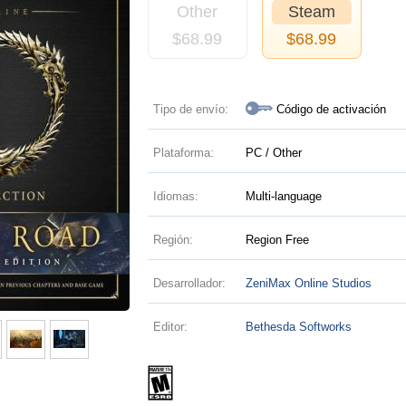
Other
Steam
$
68.99
$
68.99
Tipo de envío:
Código de activación
Plataforma:
PC / Other
Idiomas:
Multi-language
Región:
Region Free
Desarrollador:
ZeniMax Online Studios
Editor:
Bethesda Softworks