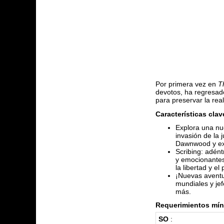
Por primera vez en
T
devotos, ha regresad
para preservar la real
Características cla
Explora una nu
invasión de la 
Dawnwood y expl
Scribing: adént
y emocionantes.
la libertad y e
¡Nuevas aventu
mundiales y je
más.
Requerimientos mín
SO
: