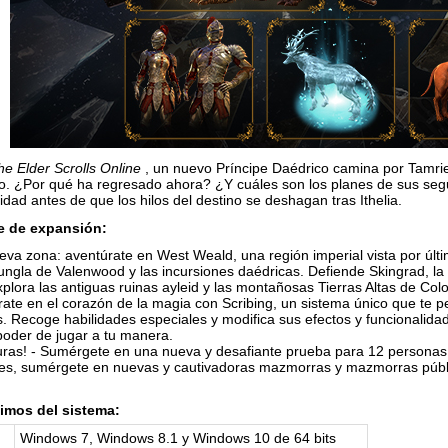
he Elder Scrolls Online
, un nuevo Príncipe Daédrico camina por Tamriel
o. ¿Por qué ha regresado ahora? ¿Y cuáles son los planes de sus se
idad antes de que los hilos del destino se deshagan tras Ithelia.
ve de expansión:
eva zona: aventúrate en West Weald, una región imperial vista por últ
jungla de Valenwood y las incursiones daédricas. Defiende Skingrad, la c
ora las antiguas ruinas ayleid y las montañosas Tierras Altas de Colovi
rate en el corazón de la magia con Scribing, un sistema único que te p
 Recoge habilidades especiales y modifica sus efectos y funcionalidad
l poder de jugar a tu manera.
ras! - Sumérgete en una nueva y desafiante prueba para 12 personas l
fes, sumérgete en nuevas y cautivadoras mazmorras y mazmorras públ
imos del sistema:
Windows 7, Windows 8.1 y Windows 10 de 64 bits