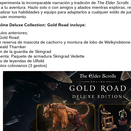
xperimenta la incomparable narración y tradición de
The Elder Scrolls
.
a tu aventura. Hazlo solo o con amigos y aliados mientras exploras, r
izar tus habilidades y equipo para adaptarlos a cualquier estilo de ju
quier momento.
nline Deluxe Collection: Gold Road incluye:
ulos anteriores;
Gold Road;
or reserva de mascota de cachorro y montura de lobo de Welkyndstone
ald Tharriker
n de la guardia de Skingrad
imenta: Paquete de armadura Skingrad Vedette
 de leyendas de Ulfsild
tos colovianos (3 gestos)