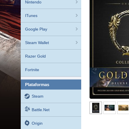
Nintendo
ITunes
Google Play
Steam Wallet
Razer Gold
Fortnite
plataformas
Steam
Battle.net
Origin