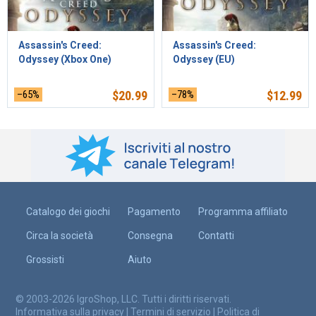
Assassin's Creed:
Assassin's Creed:
Odyssey (Xbox One)
Odyssey (EU)
–65%
$
20.99
–78%
$
12.99
Catalogo dei giochi
Pagamento
Programma affiliato
Circa la società
Consegna
Contatti
Grossisti
Aiuto
© 2003-2026 IgroShop, LLC. Tutti i diritti riservati.
Informativa sulla privacy
|
Termini di servizio
|
Politica di