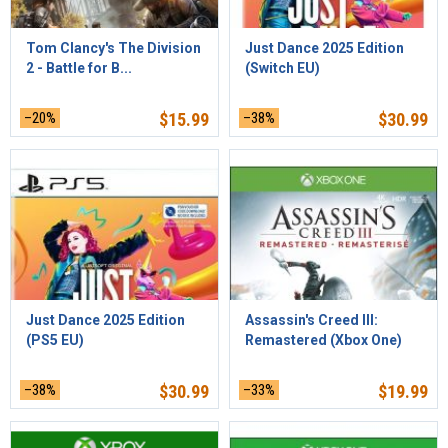
Tom Clancy's The Division
Just Dance 2025 Edition
2 - Battle for B...
(Switch EU)
–20%
$
15.99
–38%
$
30.99
Just Dance 2025 Edition
Assassin's Creed III:
(PS5 EU)
Remastered (Xbox One)
–38%
$
30.99
–33%
$
19.99