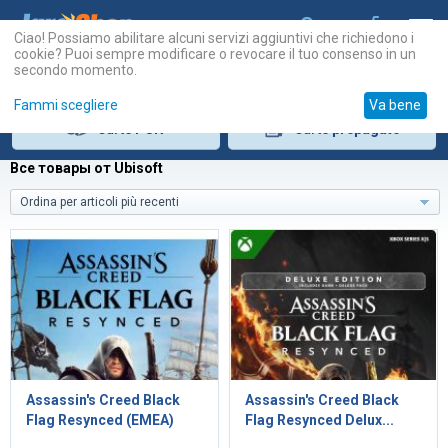
Ciao! Possiamo abilitare alcuni servizi aggiuntivi che richiedono i
cookie? Puoi sempre modificare o revocare il tuo consenso in un
secondo momento.
Fammi scegliere
Va bene
Carte
PSN
Carte
prepagate
Все товары от Ubisoft
Ordina per articoli più recenti
Assassin's Creed Black
Assassin's Creed Black
Flag Resynced (EMEA)
Flag Resynced Delux...