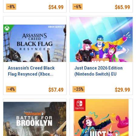
–8%
$
54.99
–6%
$
65.99
Assassin's Creed Black
Just Dance 2026 Edition
Flag Resynced (Xbox...
(Nintendo Switch) EU
–4%
$
57.49
–25%
$
29.99