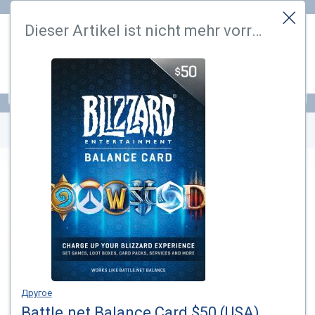
Hi! Könnten wir bitte einige zusätzliche Dienste aktivieren, die
Dieser Artikel ist nicht mehr vorrätig. Wir haben ein ähnliches gefunden
Cookies erfordern? Sie können Ihre Einwilligung später jederzeit
ändern oder widerrufen.
Lass mich aussuchen
Das ist okay
PSN
-Karten
Prepaid
-Karten
WORLD OF WARCRAFT: THE WAR WITHIN (US)
ERWARTET
Schreiben Sie mir, wenn verfügbar
zur Wunschliste hinzufugen
Другое
Battle.net Balance Card $50 (USA)