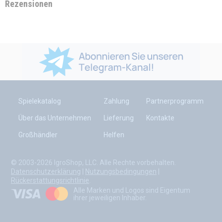
Rezensionen
Spielekatalog
Zahlung
Partnerprogramm
Über das Unternehmen
Lieferung
Kontakte
Großhändler
Helfen
© 2003-2026 IgroShop, LLC. Alle Rechte vorbehalten.
Datenschutzerklärung
|
Nutzungsbedingungen
|
Rückerstattungsrichtlinie
.
Alle Marken und Logos sind Eigentum
ihrer jeweiligen Inhaber.