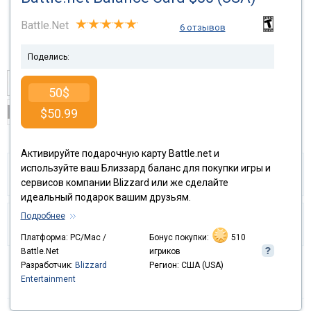
Battle.Net
6 отзывов
Поделись:
50$
$
50.99
Активируйте подарочную карту Battle.net и
используйте ваш Близзард баланс для покупки игры и
Teilen und verdienen
Garantiert
сервисов компании Blizzard или же сделайте
идеальный подарок вашим друзьям.
Подробнее
Kann ich mein Geld
Gefällt mir!
verdienen?
Платформа: PC/Mac /
Бонус покупки:
510
Battle.Net
игриков
Разработчик:
Blizzard
Регион: США (USA)
Entertainment
Versand:
Aktivierungscode