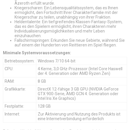
Azeroth erfüllt wurde.
Kriegerscharen: Ein Lebensqualitätssystem, das es Ihnen
ermöglicht, den Fortschritt Ihrer Charakterfamilie mit der
Kriegerschar zu teilen, unabhängig von ihrer Fraktion.
Heldentalente: Ein tiefgreifendes Klassen-Fantasy-System,
das es den Spielern ermöglicht, ihren Charakteren mehr
Individualisierungsmöglichkeiten und mehr Leben
einzuhauchen.
Fallschirmspringen: Erkunden Sie neue Gebiete, während Sie
auf einem der Hunderten von Reittieren im Spiel fliegen.
Minimale Systemvoraussetzungen:
Betriebssystem:
Windows 7/10 64-bit
CPU:
4 Kerne, 3,0 GHz-Prozessor (Intel Core Haswell
der 4. Generation oder AMD Ryzen Zen)
RAM:
8 GB
Grafikkarte:
DirectX 12-fähige 3 GB GPU (NVIDIA GeForce
GTX 900-Serie, AMD GCN 4. Generation oder
Intel Iris Xe Graphics)
Festplatte:
128 GB
Internet:
Zur Aktivierung und Nutzung des Produkts ist
eine Internetverbindung erforderlich