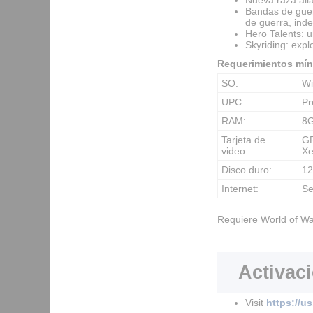
Bandas de guerr
de guerra, ind
Hero Talents: u
Skyriding: exp
Requerimientos mín
SO:
Wi
UPC:
Pr
RAM:
8
Tarjeta de
GP
video:
Xe
Disco duro:
1
Internet:
Se
Requiere World of Warc
Activac
Visit
https://us