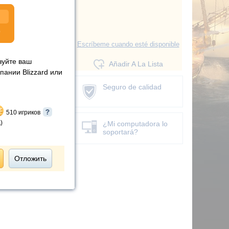
9
Escríbeme cuando esté disponible
зуйте ваш
Añadir A La Lista
пании Blizzard или
Seguro de calidad
510 игриков
)
¿Mi computadora lo
soportará?
Отложить