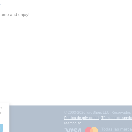
y
game and enjoy!
es
r
© 2003-2026 IgroShop, LLC. Reservados t
ación
Política de privacidad
|
Términos de servic
reembolso
.
n
Todas las marca