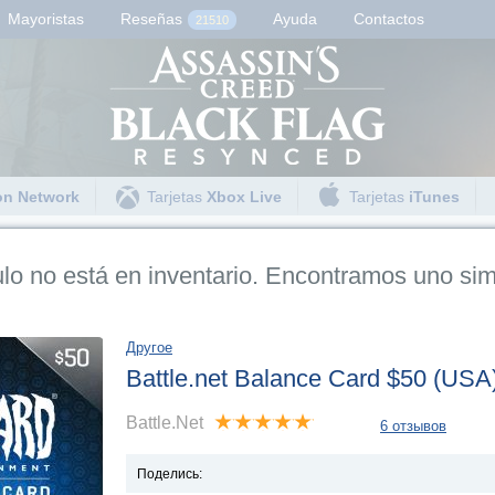
Mayoristas
Reseñas
Ayuda
Contactos
21510
on Network
Tarjetas
Xbox Live
Tarjetas
iTunes
AB
ulo no está en inventario. Encontramos uno sim
PC
MMORPG
World of Warcraft: The War Within (US)
Другое
 Warcraft: The War Within (
Battle.net Balance Card $50 (USA
Battle.Net
6 отзывов
¡Me gusta!
Comparte y gana
Поделись: