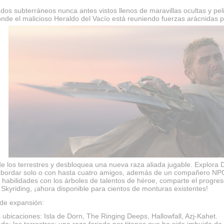
dos subterráneos nunca antes vistos llenos de maravillas ocultas y pel
nde el malicioso Heraldo del Vacío está reuniendo fuerzas arácnidas pa
e los terrestres y desbloquea una nueva raza aliada jugable. Explora
ordar solo o con hasta cuatro amigos, además de un compañero NPC.
habilidades con los árboles de talentos de héroe, comparte el progre
n Skyriding, ¡ahora disponible para cientos de monturas existentes!
 de expansión:
ubicaciones: Isla de Dorn, The Ringing Deeps, Hallowfall, Azj-Kahet.
da: los terrestres: una raza forjada por titanes que ha sido imbuida de