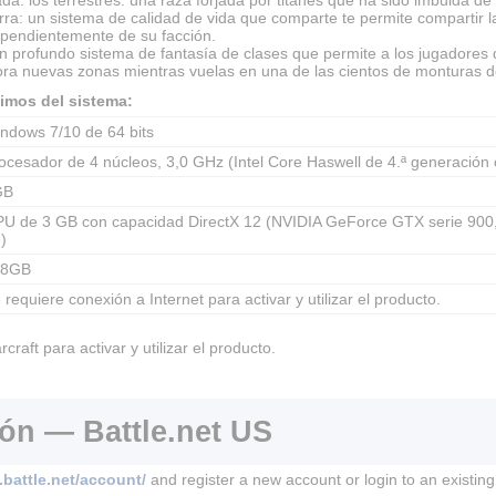
a: un sistema de calidad de vida que comparte te permite compartir la
ependientemente de su facción.
n profundo sistema de fantasía de clases que permite a los jugadores 
lora nuevas zonas mientras vuelas en una de las cientos de monturas d
imos del sistema:
ndows 7/10 de 64 bits
ocesador de 4 núcleos, 3,0 GHz (Intel Core Haswell de 4.ª generació
GB
U de 3 GB con capacidad DirectX 12 (NVIDIA GeForce GTX serie 900, A
)
28GB
 requiere conexión a Internet para activar y utilizar el producto.
raft para activar y utilizar el producto.
ión — Battle.net US
.battle.net/account/
and register a new account or login to an existin