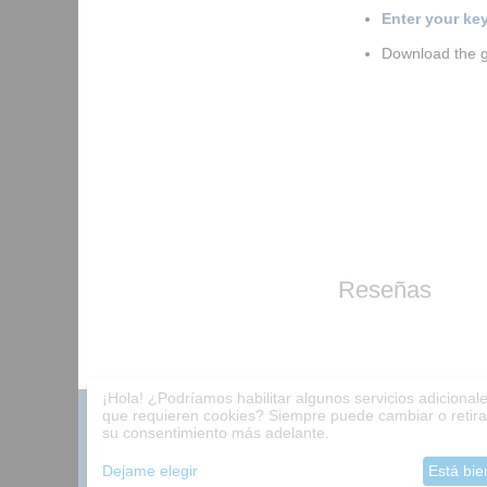
Enter your ke
Download the 
Reseñas
¡Hola! ¿Podríamos habilitar algunos servicios adicional
que requieren cookies? Siempre puede cambiar o retira
Catalogo de juegos
Pago
Programa de afili
su consentimiento más adelante.
Acerca de la compañía
Entrega
Contactos
Dejame elegir
Está bie
Mayoristas
Ayuda