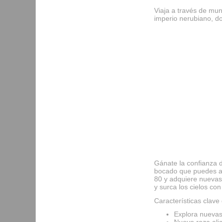
Viaja a través de mun
imperio nerubiano, do
Gánate la confianza d
bocado que puedes ab
80 y adquiere nuevas 
y surca los cielos co
Características clave
Explora nuevas 
Nueva raza alia