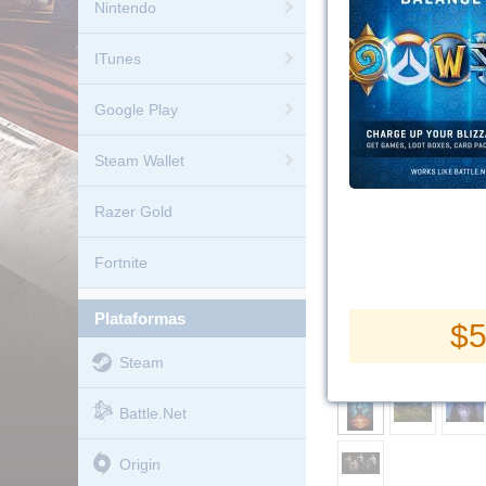
Nintendo
ITunes
Google Play
Steam Wallet
Razer Gold
Fortnite
plataformas
$
5
Steam
Battle.net
Origin