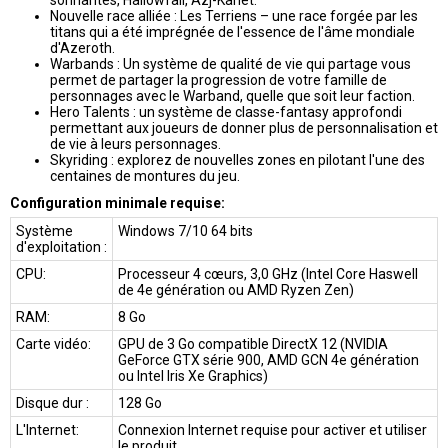
sonnantes, Hallowfall, Azj-Kahet.
Nouvelle race alliée : Les Terriens – une race forgée par les
titans qui a été imprégnée de l'essence de l'âme mondiale
d'Azeroth.
Warbands : Un système de qualité de vie qui partage vous
permet de partager la progression de votre famille de
personnages avec le Warband, quelle que soit leur faction.
Hero Talents : un système de classe-fantasy approfondi
permettant aux joueurs de donner plus de personnalisation et
de vie à leurs personnages.
Skyriding : explorez de nouvelles zones en pilotant l'une des
centaines de montures du jeu.
Configuration minimale requise:
Système
Windows 7/10 64 bits
d'exploitation :
CPU:
Processeur 4 cœurs, 3,0 GHz (Intel Core Haswell
de 4e génération ou AMD Ryzen Zen)
RAM:
8 Go
Carte vidéo:
GPU de 3 Go compatible DirectX 12 (NVIDIA
GeForce GTX série 900, AMD GCN 4e génération
ou Intel Iris Xe Graphics)
Disque dur :
128 Go
L'Internet:
Connexion Internet requise pour activer et utiliser
le produit