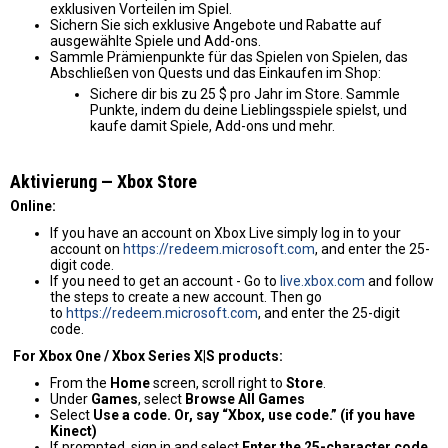
exklusiven Vorteilen im Spiel.
Sichern Sie sich exklusive Angebote und Rabatte auf
ausgewählte Spiele und Add-ons.
Sammle Prämienpunkte für das Spielen von Spielen, das
Abschließen von Quests und das Einkaufen im Shop:
Sichere dir bis zu 25 $ pro Jahr im Store. Sammle
Punkte, indem du deine Lieblingsspiele spielst, und
kaufe damit Spiele, Add-ons und mehr.
Aktivierung — Хbox Store
Online:
If you have an account on Xbox Live simply log in to your
account on
https://redeem.microsoft.com
, and enter the 25-
digit code.
If you need to get an account - Go to
live.xbox.com
and follow
the steps to create a new account. Then go
to
https://redeem.microsoft.com
, and enter the 25-digit
code.
For Xbox One / Xbox Series X|S products:
From the
Home
screen, scroll right to
Store
.
Under
Games
, select
Browse All Games
Select
Use a code. Or, say “Xbox, use code.” (if you have
Kinect)
If prompted, sign in and select
Enter the 25-character code
.