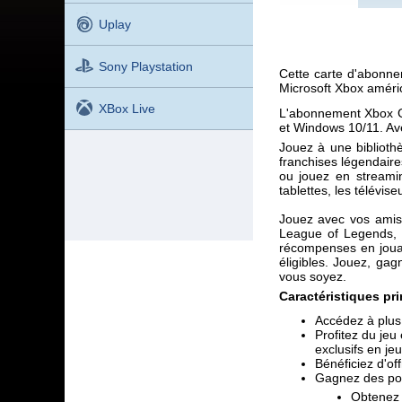
Uplay
Sony Playstation
Cette carte d'abonne
Microsoft Xbox améri
XBox Live
L'abonnement Xbox Ga
et Windows 10/11. Ave
Jouez à une biblioth
franchises légendaire
ou jouez en streami
tablettes, les télévise
Jouez avec vos amis 
League of Legends, C
récompenses en jouan
éligibles. Jouez, g
vous soyez.
Caractéristiques pri
Accédez à plus
Profitez du jeu
exclusifs en jeu
Bénéficiez d'of
Gagnez des poi
Obtenez 