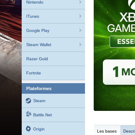
Nintendo
ITunes
Google Play
Steam Wallet
Razer Gold
Fortnite
plateformes
Steam
Battle.net
Origin
Les bases
Descri