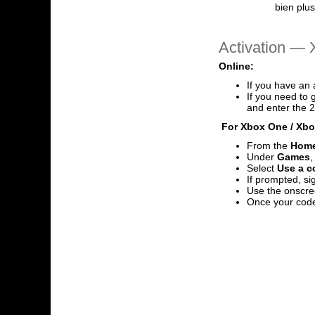
bien plu
Activation — 
Online:
If you have an 
If you need to 
and enter the 2
For Xbox One / Xbox
From the
Hom
Under
Games
,
Select
Use a co
If prompted, si
Use the onscre
Once your code