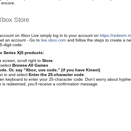
s encore.
Хbox Store
account on Xbox Live simply log in to your account on
https://redeem.m
get an account - Go to
live.xbox.com
and follow the steps to create a 
5-digit code.
 Series X|S products:
e
screen, scroll right to
Store
.
 select
Browse All Games
de. Or, say “Xbox, use code.” (if you have Kinect)
gn in and select
Enter the 25-character code
.
en keyboard to enter your 25-character code. Don’t worry about hyphen
 is redeemed, you’ll receive a confirmation message.