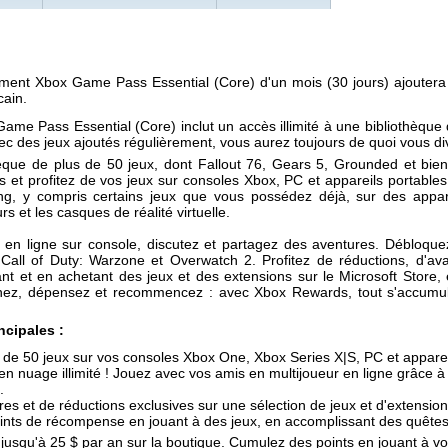
ment Xbox Game Pass Essential (Core) d'un mois (30 jours) ajouter
cain.
me Pass Essential (Core) inclut un accès illimité à une bibliothèque
c des jeux ajoutés régulièrement, vous aurez toujours de quoi vous dive
èque de plus de 50 jeux, dont Fallout 76, Gears 5, Grounded et bien
s et profitez de vos jeux sur consoles Xbox, PC et appareils portables
ng, y compris certains jeux que vous possédez déjà, sur des appar
urs et les casques de réalité virtuelle.
en ligne sur console, discutez et partagez des aventures. Débloqu
all of Duty: Warzone et Overwatch 2. Profitez de réductions, d'ava
t et en achetant des jeux et des extensions sur le Microsoft Store,
agnez, dépensez et recommencez : avec Xbox Rewards, tout s'accum
ncipales :
 de 50 jeux sur vos consoles Xbox One, Xbox Series X|S, PC et apparei
 en nuage illimité ! Jouez avec vos amis en multijoueur en ligne grâce à
.
fres et de réductions exclusives sur une sélection de jeux et d'extension
nts de récompense en jouant à des jeux, en accomplissant des quêtes e
jusqu'à 25 $ par an sur la boutique. Cumulez des points en jouant à vo