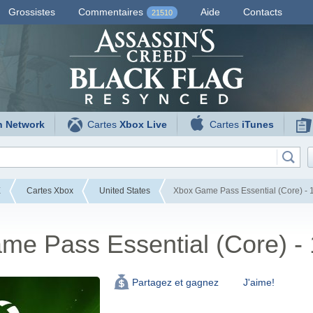
Grossistes
Commentaires
Aide
Contacts
21510
n Network
Cartes
Xbox Live
Cartes
iTunes
E
Cartes Xbox
United States
Xbox Game Pass Essential (Core) - 
me Pass Essential (Core) -
J'aime!
Partagez et gagnez