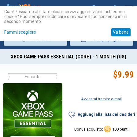
Ciao! Possiamo abilitare alcuni servizi aggiuntivi che richiedono i
cookie? Puoi sempre modificare o revocare il tuo consenso in un
secondo momento.
Fammi scegliere
Va bene
Carte
PSN
Carte
prepagate
XBOX GAME PASS ESSENTIAL (CORE) - 1 MONTH (US)
$
9.99
Esaurito
Avvisami tramite e-mail
Aggiungi alla lista dei desideri
Bonus acquisto:
100 punti