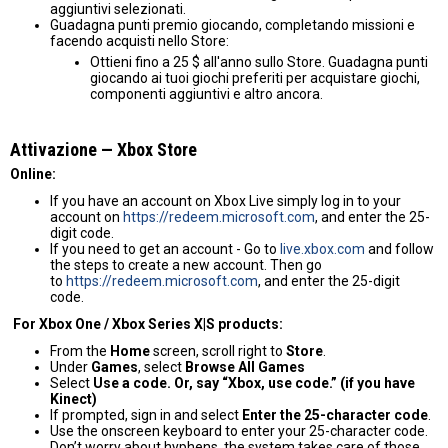
aggiuntivi selezionati.
Guadagna punti premio giocando, completando missioni e
facendo acquisti nello Store:
Ottieni fino a 25 $ all'anno sullo Store. Guadagna punti
giocando ai tuoi giochi preferiti per acquistare giochi,
componenti aggiuntivi e altro ancora.
Attivazione — Хbox Store
Online:
If you have an account on Xbox Live simply log in to your
account on
https://redeem.microsoft.com
, and enter the 25-
digit code.
If you need to get an account - Go to
live.xbox.com
and follow
the steps to create a new account. Then go
to
https://redeem.microsoft.com
, and enter the 25-digit
code.
For Xbox One / Xbox Series X|S products:
From the
Home
screen, scroll right to
Store
.
Under
Games
, select
Browse All Games
Select
Use a code. Or, say “Xbox, use code.” (if you have
Kinect)
If prompted, sign in and select
Enter the 25-character code
.
Use the onscreen keyboard to enter your 25-character code.
Don’t worry about hyphens, the system takes care of those