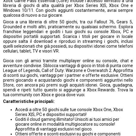
Xbox Game Pass Essential (Core) include l'accesso illimitato a una
libreria di giochi di alta qualità per Xbox Series X|S, Xbox One e
Windows 10/11. Con giochi aggiunti costantemente, avrai sempre
qualcosa di nuovo a cui giocare.
Gioca a una libreria di oltre 50 giochi, tra cui Fallout 76, Gears 5,
Grounded e molti altri, praticamente su qualsiasi schermo. Esplora
franchise leggendari e goditi i tuoi giochi su console Xbox, PC e
dispositivi portatili supportati. Scarica i titoli per giocare in locale
oppure salta il download e riproduci in streaming i giochi, inclusi
quelli selezionati che già possiedi, su dispositivi idonei come telefoni
cellulari, tablet, TV e visori VR.
Gioca con gli amici tramite multiplayer online su console, chat e
avventure condivise. Sblocca vantaggi di gioco in titoli di punta come
League of Legends, Call of Duty: Warzone e Overwatch 2. Approfitta
di sconti sui giochi, vantaggi per i partner e offerte esclusive. Ottieni
premi giocando e acquistando giochi e componenti aggiuntivi nello
Store, con ancora più premi sugli acquisti idonei. Gioca, guadagna,
spendi e ripeti: tutto questo si aggiunge a Xbox Rewards. Trova la
tua community con Xbox e gioca dove vuoi.
Caratteristiche principali:
Accedi a oltre 50 giochi sulle tue console Xbox One, Xbox
Series X|S, PC e dispositivi supportati!
Goditi il cloud gaming illimitato! Unisciti ai tuoi amici per
giocare online in modalità multigiocatore su console!
Approfitta di vantaggi esclusivi nel gioco.
Ottieni offerte e sconti esclusivi su giochi e componenti