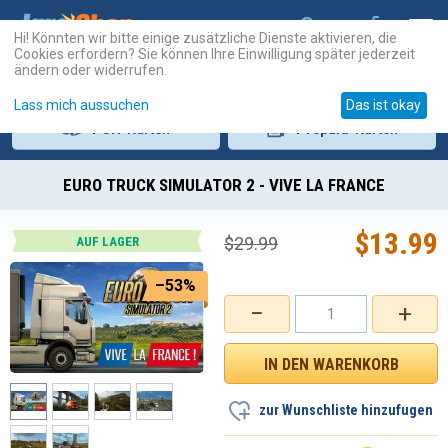
Hi! Könnten wir bitte einige zusätzliche Dienste aktivieren, die
Cookies erfordern? Sie können Ihre Einwilligung später jederzeit
ändern oder widerrufen.
Lass mich aussuchen
Das ist okay
PSN
-Karten
Prepaid
-Karten
EURO TRUCK SIMULATOR 2 - VIVE LA FRANCE
$
13.99
$
29.99
AUF LAGER
–53%
−
+
zur Wunschliste hinzufugen