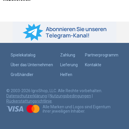
Spielekatalog
Zahlung
Partnerprogramm
Über das Unternehmen
Lieferung
Kontakte
Großhändler
Helfen
© 2003-2026 IgroShop, LLC. Alle Rechte vorbehalten.
Datenschutzerklärung
|
Nutzungsbedingungen
|
Rückerstattungsrichtlinie
.
Alle Marken und Logos sind Eigentum
ihrer jeweiligen Inhaber.