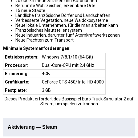
20.000 km neue Straßen und Autobahnen
Berühmte Wahrzeichen, erkennbare Orte
15 neue Städte
Ländliche französische Dörfer und Landschaften
Verbesserte Vegetation, neue Waldökosysteme
Neue lokale Unternehmen, für die man arbeiten kann
Französisches Mautstellensystem
Neue Industrien, darunter fünf Atomkraftwerkszonen
Neue Frachten zum Transport
Minimale Systemanforderungen:
Betriebssystem:
Windows 7/8.1/10 (64-Bit)
Prozessor:
Dual-Core-CPU mit 2,4 GHz
Erinnerung:
4GB
Grafikkarte:
GeForce GTS 450/ Intel HD 4000
Festplatte:
3 GB
Dieses Produkt erfordert das Basisspiel Euro Truck Simulator 2
auf
Steam, um spielen zu können
Aktivierung — Steam