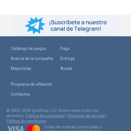
Catalogo de juegos
Pago
Acerca de la compañía
Entrega
Mayoristas
Ayuda
Programa de afiliación
Contactos
© 2003-2026 IgroShop, LLC. Reservados todos los
derechos.
Política de privacidad
|
Términos de servicio
|
Política de reembolso
.
Todas las marcas comerciales y