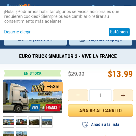
¡Hola! ¿Podríamos habilitar algunos servicios adicionales que
requieren cookies? Siempre puede cambiar o retirar su
consentimiento más adelante.
Dejame elegir
Está bien
Tarjetas
PSN
Tarjetas
prepago
EURO TRUCK SIMULATOR 2 - VIVE LA FRANCE
$
13.99
$
29.99
EN STOCK
–53%
−
+
Añadir a la lista