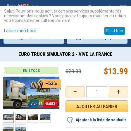
Salut! Pourrions-nous activer certains services supplémentaires
nécessitant des cookies ? Vous pouvez toujours modifier ou retirer
votre consentement ultérieurement.
Laisse-moi choisir
C'est bon
Cartes
PSN
Cartes
Prépayées
EURO TRUCK SIMULATOR 2 - VIVE LA FRANCE
$
13.99
$
29.99
EN STOCK
–53%
−
+
Ajouter à la liste de souhaits