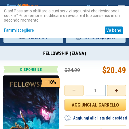
Ciao! Possiamo abilitare alcuni servizi aggiuntivi che richiedono i
cookie? Puoi sempre modificare o revocare il tuo consenso in un
secondo momento.
Fammi scegliere
Va bene
Carte
PSN
Carte
prepagate
FELLOWSHIP (EU/NA)
$
20.49
$
24.99
DISPONIBILE
–18%
−
+
Aggiungi alla lista dei desideri