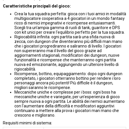
Caratteristiche principali del gioco:
Crea la tua squadra perfetta: gioca con i tuoi amici in modalità
multigiocatore cooperativa a 4 giocatori in un mondo fantasy
ricco di nemici impegnativi e ricompense entusiasmanti.
Scegli tra un'ampia gamma di ruoli di tank, guaritore e DPS
con kit unici per creare l'equilibrio perfetto per la tua squadra.
Rigiocabilità infinita: ogni partita sarà una sfida nuova di
zecca, con dungeon che diventeranno più difficili man mano
che i giocatori progrediranno e saliranno di livello. I giocatori
non supereranno mai il livello del gioco grazie ad
aggiornamenti stagionali, modificatori dei dungeon, nuove
funzionalità e ricompense che manterranno ogni partita
nuova ed emozionante, aggiungendo un ulteriore livello di
rigiocabilità.
Ricompense, bottino, equipaggiamento: dopo ogni dungeon
completato, i giocatori otterranno bottino per rendere i loro
personaggi ancora più potenti! Più difficile è il dungeon,
migliori saranno le ricompense.
Meccaniche uniche e complesse per i boss: ogni boss ha
meccaniche uniche e variegate, per un'esperienza di gioco
sempre nuova a ogni partita. Le abilità dei nemici aumentano
con l'aumentare della difficoltà e modificatori aggiuntivi
continuano a mettere alla prova i giocatori man mano che
crescono e migliorano.
Requisiti minimi di sistema: