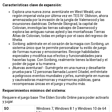
Características clave de expansión:
Explora una nueva zona: aventúrate en West Weald, una
región imperial vista por última vez en TES IV: Oblivion, ahora
amenazada por la invasión de la jungla de Valenwood y las
incursiones daédricas. Defiende Skingrad, la capital de
Colovian, investiga las tierras salvajes de Dawnwood y
explora las antiguas ruinas ayleid y las montañosas Tierras
Altas de Colovian, todas en peligro por el caos del regreso de
Ithelia.
Scribing: adéntrate en el corazón de la magia con Scribing, un
sistema único que te permite personalizar tu estilo de juego
de formas nuevas y emocionantes. Recoge habilidades
especiales y modifica sus efectos y funcionalidades para
hacerlas tuyas. Con Scribing, realmente tienes la libertad y el
poder de jugar a tu manera.
¡Nuevas aventuras! - Sumérgete en una nueva y desafiante
prueba para 12 personas llamada Lucent Citadel, enfréntate
a peligrosos eventos mundiales y jefes, sumérgete en nuevas
y cautivadoras mazmorras y mazmorras públicas, gana
recompensas únicas en el juego y mucho más.
Requerimientos mínimos del sistema:
Requiere el juego base The Elden Scrolls Online para poder activarlo
y jugar.
SO
:
Windows 7, Windows 8.1 y Windows 10 de 64