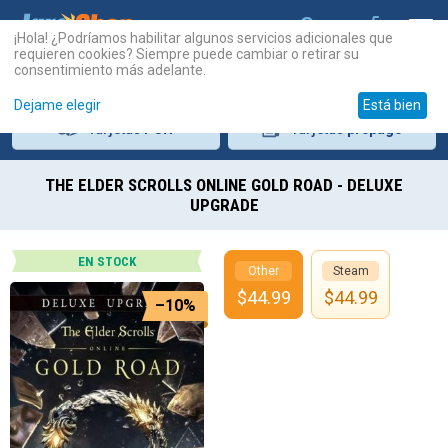
¡Hola! ¿Podríamos habilitar algunos servicios adicionales que
requieren cookies? Siempre puede cambiar o retirar su
consentimiento más adelante.
Dejame elegir
Está bien
Tarjetas
PSN
Tarjetas
prepago
THE ELDER SCROLLS ONLINE GOLD ROAD - DELUXE
UPGRADE
EN STOCK
Other
Steam
$
44.99
$
44.99
–10%