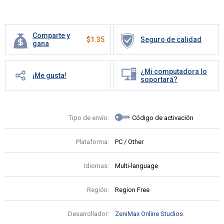
Comparte y
$
1.35
Seguro de calidad
gana
¿Mi computadora lo
¡Me gusta!
soportará?
Tipo de envío:
Código de activación
Plataforma:
PC / Other
Idiomas:
Multi-language
Región:
Region Free
Desarrollador:
ZeniMax Online Studios