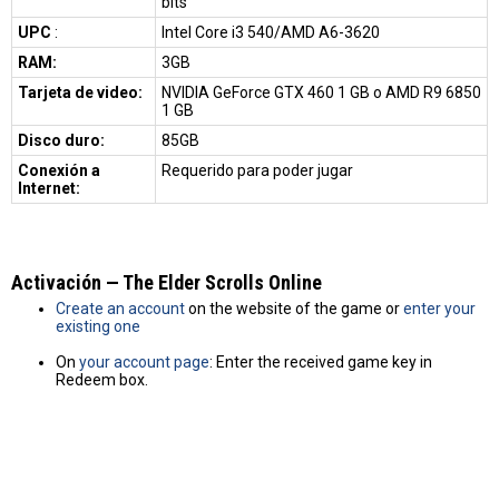
bits
UPC
:
Intel Core i3 540/AMD A6-3620
RAM:
3GB
Tarjeta de video:
NVIDIA GeForce GTX 460 1 GB o AMD R9 6850
1 GB
Disco duro:
85GB
Conexión a
Requerido para poder jugar
Internet:
Activación — The Elder Scrolls Online
Create an account
on the website of the game or
enter your
existing one
On
your account page
: Enter the received game key in
Redeem box.