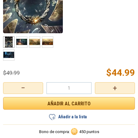
$
44.99
$
49.99
−
+
Añadir a la lista
Bono de compra:
450 puntos