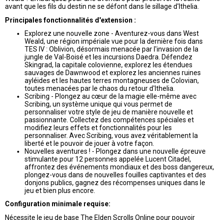
avant que les fils du destin ne se défont dans le sillage d'Ithelia.
Principales fonctionnalités d'extension :
Explorez une nouvelle zone - Aventurez-vous dans West
Weald, une région impériale vue pour la dernière fois dans
TES IV : Oblivion, désormais menacée par l'invasion de la
jungle de Val-Boisé et les incursions Daedra. Défendez
Skingrad, la capitale colovienne, explorez les étendues
sauvages de Dawnwood et explorez les anciennes ruines
ayléides et les hautes terres montagneuses de Colovian,
toutes menacées par le chaos du retour d'Ithelia.
Scribing - Plongez au cœur de la magie elle-même avec
Scribing, un système unique qui vous permet de
personnaliser votre style de jeu de manière nouvelle et
passionnante. Collectez des compétences spéciales et
modifiez leurs effets et fonctionnalités pour les
personnaliser. Avec Scribing, vous avez véritablement la
liberté et le pouvoir de jouer à votre façon.
Nouvelles aventures ! - Plongez dans une nouvelle épreuve
stimulante pour 12 personnes appelée Lucent Citadel,
affrontez des événements mondiaux et des boss dangereux,
plongez-vous dans de nouvelles fouilles captivantes et des
donjons publics, gagnez des récompenses uniques dans le
jeu et bien plus encore.
Configuration minimale requise:
Nécessite le jeu de base The Elden Scrolls Online pour pouvoir