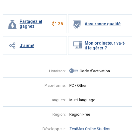
Partagez et
$
1.35
Assurance qualité
gagnez
Mon ordinateur va-t-
J'aime!
il le gérer ?
Livraison:
Code d'activation
Plate-forme:
PC / Other
Langues:
Multi-language
Région:
Region Free
Développeur:
ZeniMax Online Studios