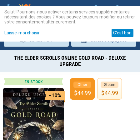
Salut! Pourrions-nous activer certains services supplémentaires
nécessitant des cookies ? Vous pouvez toujours modifier ou retirer
votre consentement ultérieurement.
Laisse-moi choisir
C'est bon
Cartes
PSN
Cartes
Prépayées
THE ELDER SCROLLS ONLINE GOLD ROAD - DELUXE
UPGRADE
EN STOCK
Other
Steam
$
44.99
$
44.99
–10%