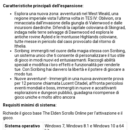
Caratteristiche principali dell'espansione:
Esplora una nuova zona: avventurati nel West Weald, una
regione imperiale vista l'ultima volta in TES IV: Oblivion, ora
minacciata dall'invasione della giungla di Valenwood e dalle
incursioni daedriche. Difendi la capitale coloviana di Skingrad,
indaga nelle terre selvagge di Dawnwood ed esplora le
antiche rovine Ayleid e le montuose Highlands coloviane,
tutte messe in pericolo dal caos provocato dal ritorno di
Ithelia.
Scribing: immergiti nel cuore della magia stessa con Scribing,
un sistema unico che ti consente di personalizzare il tuo stile
di gioco in modi nuovi ed entusiasmanti. Raccogli abilità
speciali e modifica i loro effetti e funzionalità per renderle
tue. Con Scribing hai davvero la libertà e il potere di giocare a
modo tuo.
Nuove avventure! - Immergiti in una nuova avvincente prova
per 12 persone chiamata Lucent Citadel, affronta pericolosi
eventi mondiali e boss, immergiti in nuove e accattivanti
esplorazioni e dungeon pubblici, guadagna ricompense di
gioco uniche e molto altro ancora
Requisiti minimi di sistema:
Richiede il gioco base The Elden Scrolls Online per l'attivazione e il
gioco.
Sistema operativo
Windows 7, Windows 8.1 e Windows 10 a 64