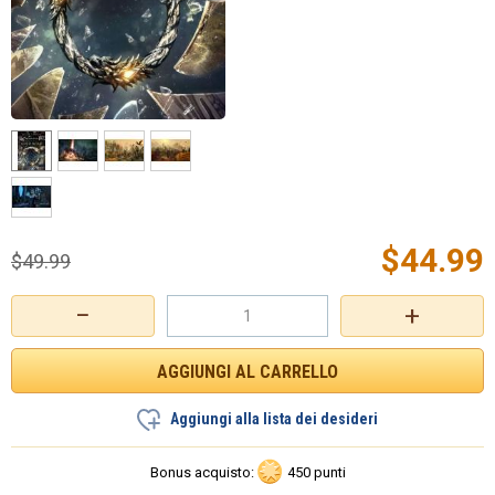
$
44.99
$
49.99
−
+
Aggiungi alla lista dei desideri
Bonus acquisto:
450 punti