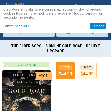
Ciao! Possiamo abilitare alcuni servizi aggiuntivi che richiedono i
cookie? Puoi sempre modificare o revocare il tuo consenso in un
secondo momento.
Fammi scegliere
Va bene
Carte
PSN
Carte
prepagate
THE ELDER SCROLLS ONLINE GOLD ROAD - DELUXE
UPGRADE
DISPONIBILE
Other
Steam
$
44.99
$
44.99
–10%