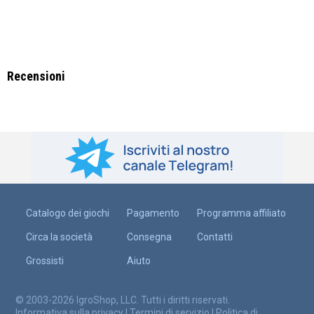
Recensioni
Catalogo dei giochi
Pagamento
Programma affiliato
Circa la società
Consegna
Contatti
Grossisti
Aiuto
© 2003-2026 IgroShop, LLC. Tutti i diritti riservati.
Informativa sulla privacy
|
Termini di servizio
|
Politica di