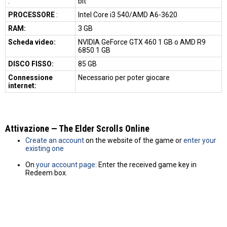
:
bit
PROCESSORE
:
Intel Core i3 540/AMD A6-3620
RAM:
3 GB
Scheda video:
NVIDIA GeForce GTX 460 1 GB o AMD R9
6850 1 GB
DISCO FISSO:
85 GB
Connessione
Necessario per poter giocare
internet:
Attivazione — The Elder Scrolls Online
Create an account
on the website of the game or
enter your
existing one
On
your account page
: Enter the received game key in
Redeem box.